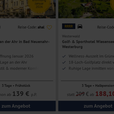
eröffnung
Januar
2026
© Golf- & Sporthotel Wiesensee
RRRR
Reise-Code:
ahal
Reise-Cod
Westerwald
 an der Ahr in Bad Neuenahr-
Golf- & Sporthotel Wiesensee
Westerburg
ffnung Januar 2026
Wellness-Auszeit im Grün
 Lage an der Ahr
18-Loch-Golfplatz direkt v
til & moderner Komfort
Ruhige Lage inmitten von
Seen und weitläufiger Na
3 Tage • Frühstück
3 Tage • Halbpensio
139 €
188,1
209
€
hon ab
p.P.
statt
ab
zum Angebot
zum Angebot