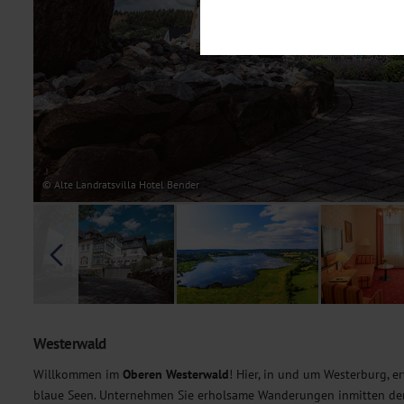
Notwendig
Diese Cookies sind für den Bet
Funktionalitäten. Außerdem könn
möchten, um Ihnen unsere Dienst
Statistik
Um unser Angebot und unsere Web
dieser Cookies können wir beisp
unsere Inhalte optimieren. Wir 
Übermittlung, der auf unsere We
Datenschutzhinweisen
. Sie kön
© Alte Landratsvilla Hotel Bender
Marketing
Diese Cookies werden genutzt, u
Westerwald
Willkommen im
Oberen Westerwald
! Hier, in und um Westerburg, 
blaue Seen. Unternehmen Sie erholsame Wanderungen inmitten der 