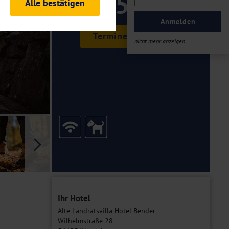
155 ,-
Alle bestätigen
rheitsrelevante
ofil eingeloggt bleiben
Anmelden
ellen.
Termine & Preise
nicht mehr anzeigen
tiken und Analysen. Mithilfe
Web-Auftritts ermitteln und
n es zu einer Drittlands
er Daten finden Sie in unseren
Galerie
Ihr Hotel
Alte Landratsvilla Hotel Bender
Wilhelmstraße 28