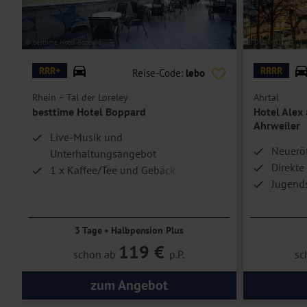
© besttime Hotel Boppard
© Dominik Ketz
RRR+
RRRR
Reise-Code:
lebo
Rhein – Tal der Loreley
Ahrtal
besttime Hotel Boppard
Hotel Alex
Ahrweiler
Live-Musik und
Neuerö
Unterhaltungsangebot
Direkte
1 x Kaffee/Tee und Gebäck
Jugends
Direkte Rheinlage
3 Tage • Halbpension Plus
119 €
schon ab
p.P.
sc
zum Angebot