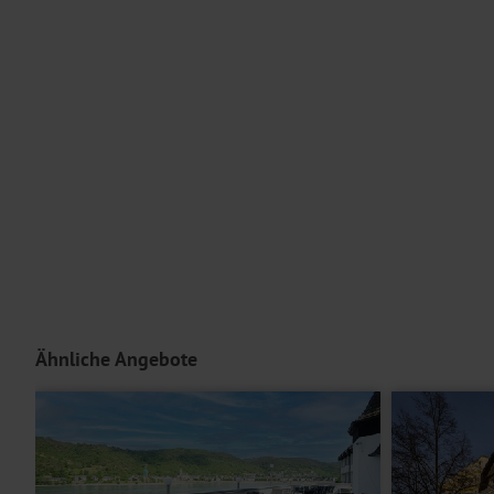
*MO Ruhetag, dafür erhalten Sie ein Lunchpaket vom Frühstücksbuffet
Ausstattung
Ihr Hotel bietet das Restaurant Alte Landratsvilla, in dem Sie mit
Frühstücksraum erwartet Sie ein reichhaltiges Frühstücksbuffet. G
Die höheren Etagen erreichen Sie teilweise mit einem Aufzug und 
Für Personen mit eingeschränkter Mobilität ist diese Reise im Allg
Serviceteam bei Fragen zu Ihren individuellen Bedürfnissen.
Hoteleinrichtungen und Zimmerausstattung teilweise gegen Gebühr.
Unterbringung
Ihr
Doppelzimmer Comfort
bietet Doppelbett oder getrennte Betten
Einzelzimmer
bieten bei gleicher Ausstattung eine Schlafmöglichkei
Ähnliche Angebote
Doppelzimmer First Class
sind geräumiger als Doppelzimmer Comfor
Hoteleinrichtungen und Zimmerausstattung teilweise gegen Gebühr.