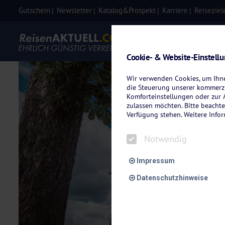
Gutschein
Newsletter
Katalog&Prospekt
Karriere
Reiseziel
Eigenanre
Cookie- & Website-Einstell
Wir verwenden Cookies, um Ihnen
die Steuerung unserer kommerzi
Komforteinstellungen oder zur A
zulassen möchten. Bitte beachte
Verfügung stehen. Weitere Info
Notwendig
Impressum
Datenschutzhinweise