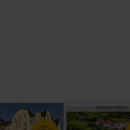
 frischen und regionalen Speisen verwöhnt werden. Im gemütlichen
enießen Sie Ihren köstlichen Kaffee auf der schönen Sommerterrasse.
WLAN nutzen Sie während Ihres Aufenthaltes kostenfrei.
emeinen nicht geeignet. Bitte kontaktieren Sie im Zweifel unser
, Bad oder Dusche/WC, Föhn, Safe, TV und Telefon.
t für eine Person.
t und verfügen darüber hinaus über eine Sitzgelegenheit
Preisknaller sichern!
Neu-