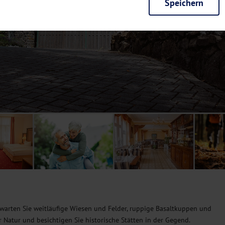
Speichern
rieb der Seite unbedingt notwendig und ermöglichen beispielsweise siche
en wir mit dieser Art von Cookies ebenfalls erkennen, ob Sie in Ihrem Pr
e bei einem erneuten Besuch unserer Seite schneller zur Verfügung zu st
seite weiter zu verbessern, erfassen wir anonymisierte Daten für Statis
ielsweise die Besucherzahlen und den Effekt bestimmter Seiten unseres 
nutzen hierfür Dienste von Google und Facebook. Durch diese Dienste kan
bsite erfassten Daten, kommen. Weitere Hinweise zu der Verarbeitung Ihr
nen Ihre Einwilligung jederzeit in den
Cookie-Einstellungen
widerrufen.
m Ihnen personalisierte Inhalte, passend zu Ihren Interessen anzuzeigen.
erwarten Sie weitläufige Wiesen und Felder, ruppige Basaltkuppen und
Natur und besichtigen Sie historische Stätten in der Gegend.