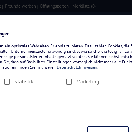
e
Freunde werben
Öffnungszeiten
Merkliste (
0
)
isen
Kreuzfahrten
Flugreisen
ungen
 ein optimales Webseiten-Erlebnis zu bieten. Dazu zählen Cookies, die f
ellen Unternehmensziele notwendig sind, sowie solche, die lediglich zu 
nzeige personalisierter Inhalte genutzt werden. Sie können selbst entsc
n Sie, dass auf Basis Ihrer Einstellungen womöglich nicht mehr alle Funkt
rmationen finden Sie in unseren
Datenschutzhinweisen
.
Statistik
Marketing