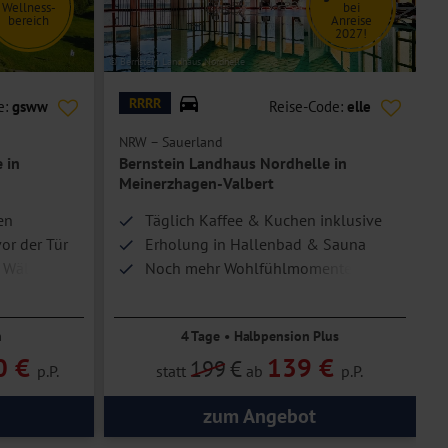
Wellness-
bei
bereich
Anreise
2027!
© Bernstein Landhaus Nordhelle
© H
RRRR
e:
gsww
Reise-Code:
elle
NRW – Sauerland
R
 in
Bernstein Landhaus Nordhelle in
Meinerzhagen-Valbert
en
Täglich Kaffee & Kuchen inklusive
or der Tür
Erholung in Hallenbad & Sauna
 Wäldern,
Noch mehr Wohlfühlmomente dank
tur
Wellnessgutschein
n
4 Tage • Halbpension Plus
0 €
139 €
199
€
p.P.
statt
ab
p.P.
zum Angebot