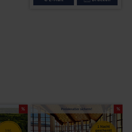
Preisknaller sichern!
1 Nacht
Inkl.
geschenkt