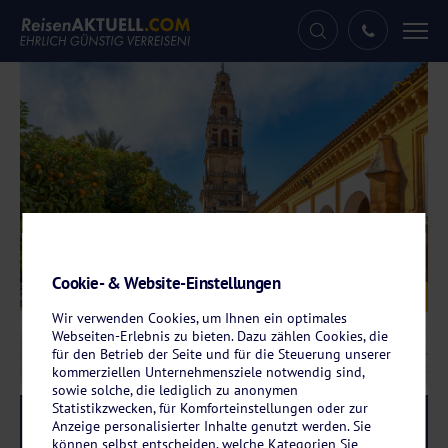
Tog
nav
Cookie- & Website-Einstellungen
Galerie
© bbsferrari - stock.adobe.com
Wir verwenden Cookies, um Ihnen ein optimales
Webseiten-Erlebnis zu bieten. Dazu zählen Cookies, die
für den Betrieb der Seite und für die Steuerung unserer
kommerziellen Unternehmensziele notwendig sind,
sowie solche, die lediglich zu anonymen
Statistikzwecken, für Komforteinstellungen oder zur
Reise-Code:
ator
RRRR
Anzeige personalisierter Inhalte genutzt werden. Sie
können selbst entscheiden, welche Kategorien Sie