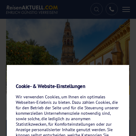
Tog
nav
Cookie- & Website-Einstellungen
Galerie
© bbsferrari - stock.adobe.com
Wir verwenden Cookies, um Ihnen ein optimales
Webseiten-Erlebnis zu bieten. Dazu zählen Cookies, die
für den Betrieb der Seite und für die Steuerung unserer
kommerziellen Unternehmensziele notwendig sind,
sowie solche, die lediglich zu anonymen
Statistikzwecken, für Komforteinstellungen oder zur
Reise-Code:
ator
RRRR
Anzeige personalisierter Inhalte genutzt werden. Sie
können selbst entscheiden, welche Kategorien Sie