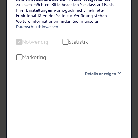
Sonne, Genuss & Entdeckungen an der spanischen Küste
zulassen möchten. Bitte beachten Sie, dass auf Basis
Andalusien mit allen Sinnen genießen
Ihrer Einstellungen womöglich nicht mehr alle
Funktionalitäten der Seite zur Verfügung stehen.
8 Tage • All Inclusive
Weitere Informationen finden Sie in unseren
Datenschutzhinweisen
.
- 200 € RABATT
Notwendig
Statistik
bei Buchung bis 19.08.26!
Danach erhöhen sich die Preise.
Marketing
1.599
,-
statt ab €
Details anzeigen
1.399 ,-
ab €
Notwendig
Diese Cookies sind für den Betrieb der Seite unbedingt
notwendig und ermöglichen beispielsweise
Termine & Preise
sicherheitsrelevante Funktionalitäten. Außerdem
können wir mit dieser Art von Cookies ebenfalls
erkennen, ob Sie in Ihrem Profil eingeloggt bleiben
möchten, um Ihnen unsere Dienste bei einem erneuten
Besuch unserer Seite schneller zur Verfügung zu stellen.