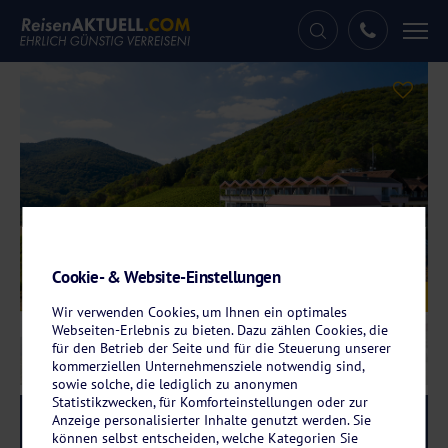
Tog
nav
Cookie- & Website-Einstellungen
Galerie
© Arens Hotel 327m NN
Wir verwenden Cookies, um Ihnen ein optimales
Webseiten-Erlebnis zu bieten. Dazu zählen Cookies, die
für den Betrieb der Seite und für die Steuerung unserer
kommerziellen Unternehmensziele notwendig sind,
sowie solche, die lediglich zu anonymen
Statistikzwecken, für Komforteinstellungen oder zur
Anzeige personalisierter Inhalte genutzt werden. Sie
Reise-Code:
arst
RRRR
können selbst entscheiden, welche Kategorien Sie