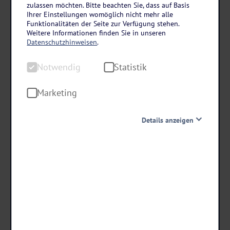
Donaupanorama bis ins Delta
zulassen möchten. Bitte beachten Sie, dass auf Basis
Ihrer Einstellungen womöglich nicht mehr alle
ARIELLE QUEEN ab/an Passau
Funktionalitäten der Seite zur Verfügung stehen.
Weitere Informationen finden Sie in unseren
15 Tage • All Inclusive
Datenschutzhinweisen
.
- 300 € RABATT
Notwendig
Statistik
bei Buchung bis 31.08.26!
Danach erhöhen sich die Preise.
Marketing
2.869
,-
Details anzeigen
statt ab €
2.569 ,-
Notwendig
ab €
Diese Cookies sind für den Betrieb der Seite unbedingt
notwendig und ermöglichen beispielsweise
sicherheitsrelevante Funktionalitäten. Außerdem
Termine & Preise
können wir mit dieser Art von Cookies ebenfalls
erkennen, ob Sie in Ihrem Profil eingeloggt bleiben
möchten, um Ihnen unsere Dienste bei einem erneuten
Besuch unserer Seite schneller zur Verfügung zu stellen.
Statistik