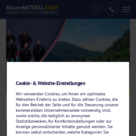
Tog
nav
Cookie- & Website-Einstellungen
© Räuber Band 2025 - Brand & Feller GbR / ARIELLE
Galerie
KREUZFAHRTEN
Wir verwenden Cookies, um Ihnen ein optimales
Webseiten-Erlebnis zu bieten. Dazu zählen Cookies, die
für den Betrieb der Seite und für die Steuerung unserer
kommerziellen Unternehmensziele notwendig sind,
sowie solche, die lediglich zu anonymen
Statistikzwecken, für Komforteinstellungen oder zur
Anzeige personalisierter Inhalte genutzt werden. Sie
Reise-Code:
aqrs
RRRR
können selbst entscheiden, welche Kategorien Sie