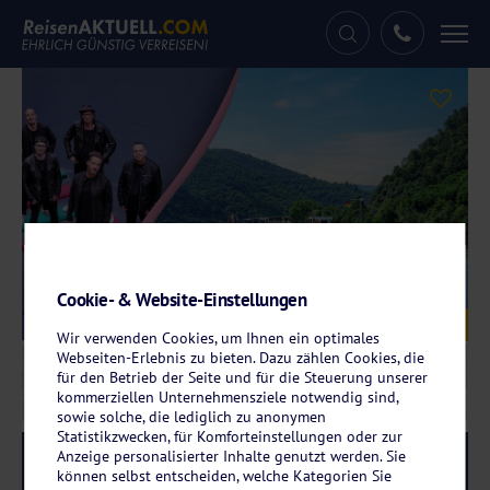
Tog
nav
Cookie- & Website-Einstellungen
© Räuber Band 2025 - Brand & Feller GbR / ARIELLE
Galerie
KREUZFAHRTEN
Wir verwenden Cookies, um Ihnen ein optimales
Webseiten-Erlebnis zu bieten. Dazu zählen Cookies, die
für den Betrieb der Seite und für die Steuerung unserer
kommerziellen Unternehmensziele notwendig sind,
sowie solche, die lediglich zu anonymen
Statistikzwecken, für Komforteinstellungen oder zur
Anzeige personalisierter Inhalte genutzt werden. Sie
Reise-Code:
aqrs
RRRR
können selbst entscheiden, welche Kategorien Sie