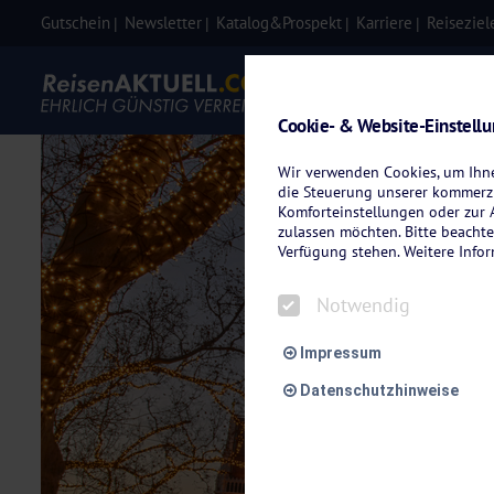
Gutschein
Newsletter
Katalog&Prospekt
Karriere
Reiseziel
Eigenanre
Cookie- & Website-Einstell
Wir verwenden Cookies, um Ihnen
die Steuerung unserer kommerzi
Komforteinstellungen oder zur A
zulassen möchten. Bitte beachte
Verfügung stehen. Weitere Info
Notwendig
Impressum
Datenschutzhinweise