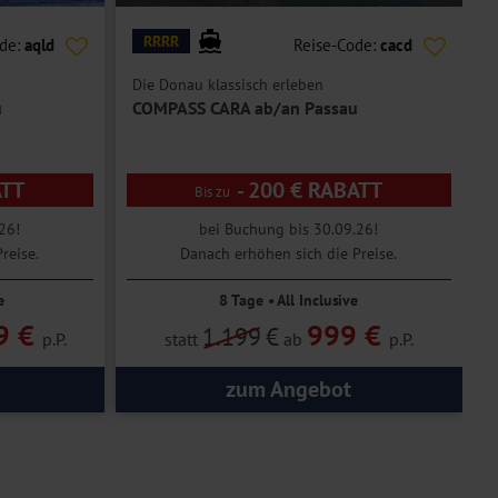
RRRR
ode:
aqld
Reise-Code:
cacd
Die Donau klassisch erleben
L
u
COMPASS CARA ab/an Passau
ATT
- 200 € RABATT
26!
bei Buchung bis 30.09.26!
reise.
Danach erhöhen sich die Preise.
e
8 Tage • All Inclusive
9 €
999 €
1.199
€
p.P.
statt
ab
p.P.
zum Angebot