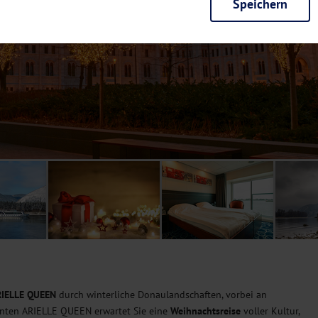
Speichern
rieb der Seite unbedingt notwendig und ermöglichen beispielsweise siche
en wir mit dieser Art von Cookies ebenfalls erkennen, ob Sie in Ihrem Pr
e bei einem erneuten Besuch unserer Seite schneller zur Verfügung zu st
seite weiter zu verbessern, erfassen wir anonymisierte Daten für Statis
ielsweise die Besucherzahlen und den Effekt bestimmter Seiten unseres 
nutzen hierfür Dienste von Google und Facebook. Durch diese Dienste kan
bsite erfassten Daten, kommen. Weitere Hinweise zu der Verarbeitung Ihr
nen Ihre Einwilligung jederzeit in den
Cookie-Einstellungen
widerrufen.
m Ihnen personalisierte Inhalte, passend zu Ihren Interessen anzuzeigen.
RIELLE QUEEN
durch winterliche Donaulandschaften, vorbei an
ganten ARIELLE QUEEN erwartet Sie eine
Weihnachtsreise
voller Kultur,