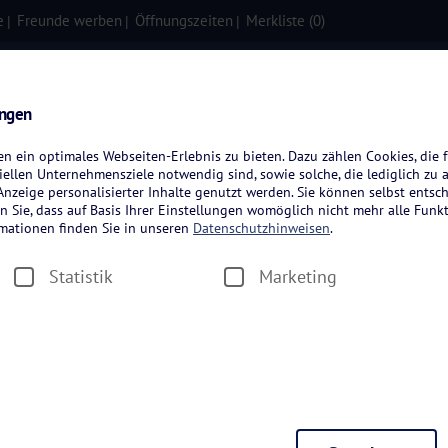
e
Freunde werben
Öffnungszeiten
Merkliste (
0
)
isen
Kreuzfahrten
Flugreisen
ungen
 ein optimales Webseiten-Erlebnis zu bieten. Dazu zählen Cookies, die f
ellen Unternehmensziele notwendig sind, sowie solche, die lediglich zu 
nzeige personalisierter Inhalte genutzt werden. Sie können selbst entsc
n Sie, dass auf Basis Ihrer Einstellungen womöglich nicht mehr alle Funkt
rmationen finden Sie in unseren
Datenschutzhinweisen
.
Statistik
Marketing