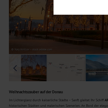
Notwendig
Diese Cookies sind für den Bet
Funktionalitäten. Außerdem könn
möchten, um Ihnen unsere Dienst
Statistik
Um unser Angebot und unsere Web
dieser Cookies können wir beisp
unsere Inhalte optimieren. Wir 
Übermittlung, der auf unsere We
Datenschutzhinweisen
. Sie kön
© Yury Kirillov – stock.adobe.com
Marketing
Diese Cookies werden genutzt, u
Weihnachtszauber auf der Donau
Im Lichterglanz durch kaiserliche Städte – Sanft gleitet Ihr Schiff
A
historischen Städten und malerischen Szenerien. An Bord der ele