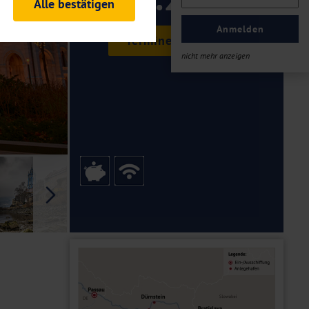
Alle bestätigen
ab €
rheitsrelevante
ofil eingeloggt bleiben
Anmelden
Termine & Preise
ellen.
nicht mehr anzeigen
tiken und Analysen. Mithilfe
Web-Auftritts ermitteln und
n es zu einer Drittlands
er Daten finden Sie in unseren
Galerie