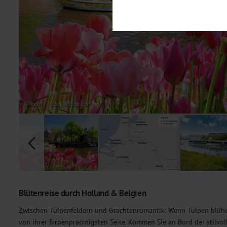
Notwendig
Diese Cookies sind für den Bet
Funktionalitäten. Außerdem könn
möchten, um Ihnen unsere Dienst
Statistik
Um unser Angebot und unsere Web
dieser Cookies können wir beisp
unsere Inhalte optimieren. Wir 
Übermittlung, der auf unsere We
Datenschutzhinweisen
. Sie kön
© neirfy - stock.adobe.com
Marketing
Diese Cookies werden genutzt, u
Blütenreise durch Holland & Belgien
Zwischen Tulpenfeldern und Grachtenromantik: Wenn Tulpen blühe
von ihrer farbenprächtigsten Seite. Kommen Sie an Bord der stilvo