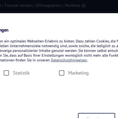
e
Freunde werben
Öffnungszeiten
Merkliste (
0
)
isen
Kreuzfahrten
Flugreisen
ungen
 ein optimales Webseiten-Erlebnis zu bieten. Dazu zählen Cookies, die f
ellen Unternehmensziele notwendig sind, sowie solche, die lediglich zu 
nzeige personalisierter Inhalte genutzt werden. Sie können selbst entsc
n Sie, dass auf Basis Ihrer Einstellungen womöglich nicht mehr alle Funkt
rmationen finden Sie in unseren
Datenschutzhinweisen
.
Statistik
Marketing