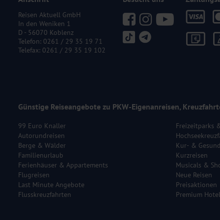
zu genießen. (Bustransfer ab/bis Dordrecht & Eintritt inklusive
Reisen Aktuell GmbH
Mindestteilnehmerzahl: 25 Personen pro Ausflug
In den Weniken 1
D - 56070 Koblenz
Telefon:
0261 / 29 35 19 71
Telefax: 0261 / 29 35 19 102
Günstige Reiseangebote zu PKW-Eigenanreisen, Kreuzfahrt
99 Euro Knaller
Freizeitparks 
Autorundreisen
Hochseekreuzf
Berge & Wälder
Kur- & Gesund
Familienurlaub
Kurzreisen
Ferienhäuser & Appartements
Musicals & Sh
Flugreisen
Neue Reisen
Last Minute Angebote
Preisaktionen
Flusskreuzfahrten
Premium Hote