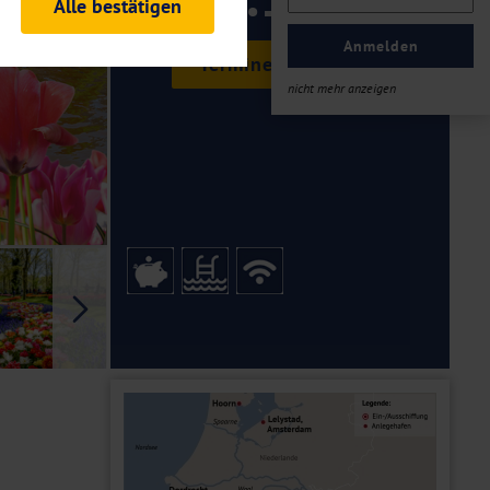
Alle bestätigen
ab €
rheitsrelevante
ofil eingeloggt bleiben
Anmelden
Termine & Preise
ellen.
nicht mehr anzeigen
tiken und Analysen. Mithilfe
Web-Auftritts ermitteln und
n es zu einer Drittlands
er Daten finden Sie in unseren
Galerie