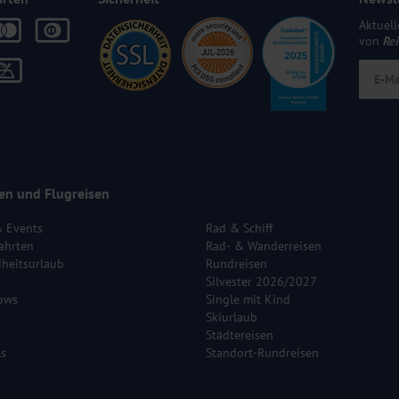
)
Aktuell
von
Re
en und Flugreisen
& Events
Rad & Schiff
ahrten
Rad- & Wanderreisen
heitsurlaub
Rundreisen
Silvester 2026/2027
ows
Single mit Kind
Skiurlaub
Städtereisen
ls
Standort-Rundreisen