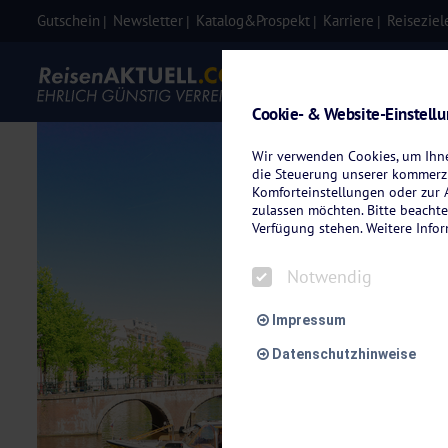
Gutschein
Newsletter
Katalog&Prospekt
Karriere
Reiseziel
Eigenanre
Cookie- & Website-Einstell
Wir verwenden Cookies, um Ihnen
die Steuerung unserer kommerzi
Komforteinstellungen oder zur A
zulassen möchten. Bitte beachte
Verfügung stehen. Weitere Info
Notwendig
Impressum
Datenschutzhinweise