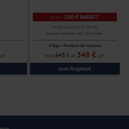
- 100 € RABATT
s
bei Buchung bis 31.08.26!
Danach erhöhen sich die Preise.
4 Tage • Premium All Inclusive
348 €
448
€
p.P.
statt
ab
p.P.
zum Angebot
etter