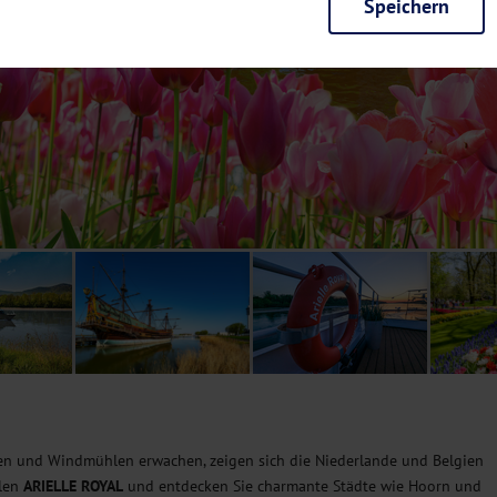
Speichern
rieb der Seite unbedingt notwendig und ermöglichen beispielsweise siche
en wir mit dieser Art von Cookies ebenfalls erkennen, ob Sie in Ihrem Pr
e bei einem erneuten Besuch unserer Seite schneller zur Verfügung zu st
seite weiter zu verbessern, erfassen wir anonymisierte Daten für Statis
ielsweise die Besucherzahlen und den Effekt bestimmter Seiten unseres 
nutzen hierfür Dienste von Google und Facebook. Durch diese Dienste kan
bsite erfassten Daten, kommen. Weitere Hinweise zu der Verarbeitung Ihr
nen Ihre Einwilligung jederzeit in den
Cookie-Einstellungen
widerrufen.
m Ihnen personalisierte Inhalte, passend zu Ihren Interessen anzuzeigen.
n und Windmühlen erwachen, zeigen sich die Niederlande und Belgien
llen
ARIELLE ROYAL
und entdecken Sie charmante Städte wie Hoorn und