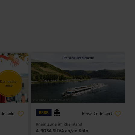
Preisknaller sichern!
Karnevals-
reise
© A-ROSA Flussschiff GmbH
© E
RRRR
ode:
arkr
Reise-Code:
arrl
Rheinlaune im Rheinland
R
A-ROSA SILVA ab/an Köln