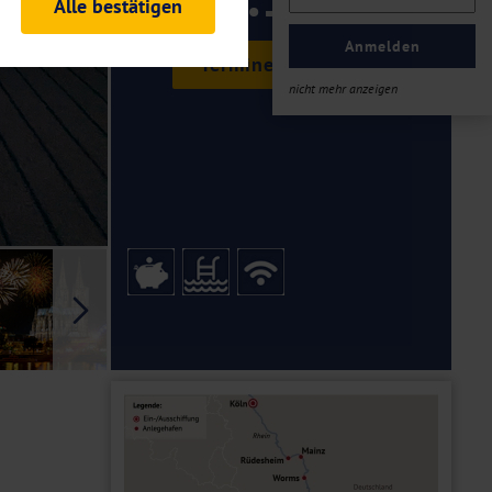
Alle bestätigen
ab €
rheitsrelevante
ofil eingeloggt bleiben
Anmelden
Termine & Preise
ellen.
nicht mehr anzeigen
tiken und Analysen. Mithilfe
Web-Auftritts ermitteln und
n es zu einer Drittlands
er Daten finden Sie in unseren
Galerie