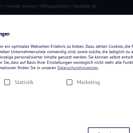
e
Freunde werben
Öffnungszeiten
Merkliste (
0
)
isen
Kreuzfahrten
Flugreisen
ungen
 ein optimales Webseiten-Erlebnis zu bieten. Dazu zählen Cookies, die f
ellen Unternehmensziele notwendig sind, sowie solche, die lediglich zu 
nzeige personalisierter Inhalte genutzt werden. Sie können selbst entsc
n Sie, dass auf Basis Ihrer Einstellungen womöglich nicht mehr alle Funkt
rmationen finden Sie in unseren
Datenschutzhinweisen
.
Statistik
Marketing