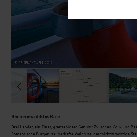
Notwendig
Diese Cookies sind für den Bet
Funktionalitäten. Außerdem könn
möchten, um Ihnen unsere Dienst
Statistik
Um unser Angebot und unsere Web
dieser Cookies können wir beisp
unsere Inhalte optimieren. Wir 
Übermittlung, der auf unsere We
Datenschutzhinweisen
. Sie kön
© REISENAKTUELL.COM
Marketing
Diese Cookies werden genutzt, u
Rheinromantik bis Basel
Drei Länder, ein Fluss, grenzenloser Genuss: Zwischen Köln und Bas
Romantische Burgen, zauberhafte Weinorte, geschichtsträchtige Stä