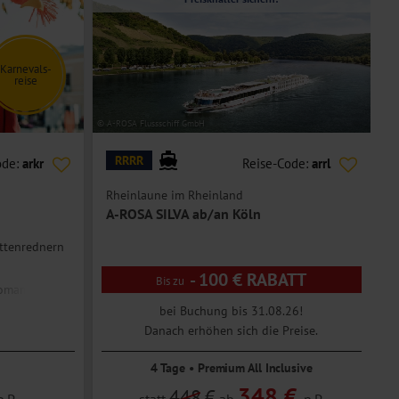
Karnevals-
reise
© A-ROSA Flussschiff GmbH
© E
RRRR
ode:
arkr
Reise-Code:
arrl
Rheinlaune im Rheinland
R
A-ROSA SILVA ab/an Köln
üttenrednern
- 100 € RABATT
romantischen
bei Buchung bis 31.08.26!
Danach erhöhen sich die Preise.
4 Tage • Premium All Inclusive
348 €
448
€
p.P.
statt
ab
p.P.