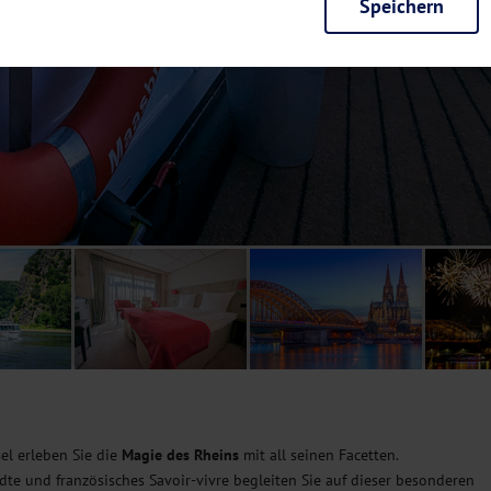
Speichern
rieb der Seite unbedingt notwendig und ermöglichen beispielsweise siche
en wir mit dieser Art von Cookies ebenfalls erkennen, ob Sie in Ihrem Pr
e bei einem erneuten Besuch unserer Seite schneller zur Verfügung zu st
seite weiter zu verbessern, erfassen wir anonymisierte Daten für Statis
ielsweise die Besucherzahlen und den Effekt bestimmter Seiten unseres 
nutzen hierfür Dienste von Google und Facebook. Durch diese Dienste kan
bsite erfassten Daten, kommen. Weitere Hinweise zu der Verarbeitung Ihr
nen Ihre Einwilligung jederzeit in den
Cookie-Einstellungen
widerrufen.
m Ihnen personalisierte Inhalte, passend zu Ihren Interessen anzuzeigen.
el erleben Sie die
Magie des Rheins
mit all seinen Facetten.
dte und französisches Savoir-vivre begleiten Sie auf dieser besonderen