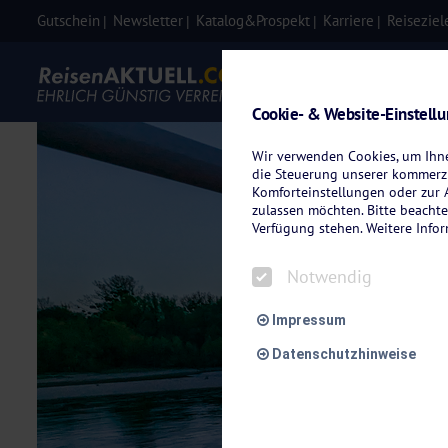
Gutschein
Newsletter
Katalog&Prospekt
Karriere
Reiseziel
Eigenanre
Cookie- & Website-Einstell
Wir verwenden Cookies, um Ihnen
die Steuerung unserer kommerzi
Komforteinstellungen oder zur A
zulassen möchten. Bitte beachte
Verfügung stehen. Weitere Info
Notwendig
Impressum
Datenschutzhinweise