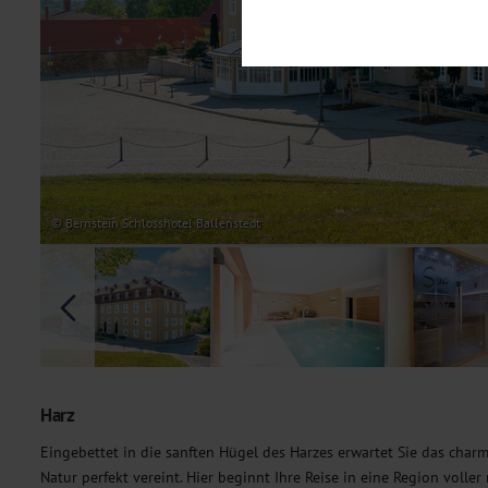
Notwendig
Diese Cookies sind für den Bet
Funktionalitäten. Außerdem könn
möchten, um Ihnen unsere Dienst
Statistik
Um unser Angebot und unsere Web
dieser Cookies können wir beisp
unsere Inhalte optimieren. Wir 
Übermittlung, der auf unsere We
Datenschutzhinweisen
. Sie kön
© Bernstein Schlosshotel Ballenstedt
Marketing
Diese Cookies werden genutzt, u
Harz
Eingebettet in die sanften Hügel des Harzes erwartet Sie das cha
Natur perfekt vereint. Hier beginnt Ihre Reise in eine Region volle