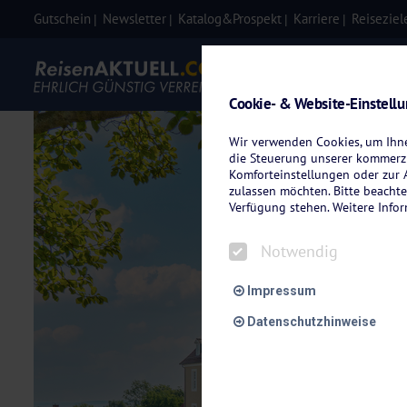
Gutschein
Newsletter
Katalog&Prospekt
Karriere
Reiseziel
Eigenanre
Cookie- & Website-Einstell
Wir verwenden Cookies, um Ihnen
die Steuerung unserer kommerzi
Komforteinstellungen oder zur A
zulassen möchten. Bitte beachte
Verfügung stehen. Weitere Info
Notwendig
Impressum
Datenschutzhinweise