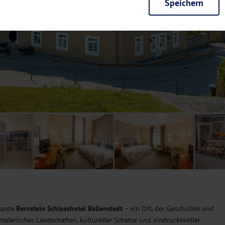
Speichern
rieb der Seite unbedingt notwendig und ermöglichen beispielsweise siche
en wir mit dieser Art von Cookies ebenfalls erkennen, ob Sie in Ihrem Pr
e bei einem erneuten Besuch unserer Seite schneller zur Verfügung zu st
seite weiter zu verbessern, erfassen wir anonymisierte Daten für Statis
ielsweise die Besucherzahlen und den Effekt bestimmter Seiten unseres 
nutzen hierfür Dienste von Google und Facebook. Durch diese Dienste kan
bsite erfassten Daten, kommen. Weitere Hinweise zu der Verarbeitung Ihr
nen Ihre Einwilligung jederzeit in den
Cookie-Einstellungen
widerrufen.
m Ihnen personalisierte Inhalte, passend zu Ihren Interessen anzuzeigen.
rmante
Bernstein Schlosshotel Ballenstedt
– ein Ort, der Geschichte und
r malerischer Landschaften, kultureller Schätze und eindrucksvoller