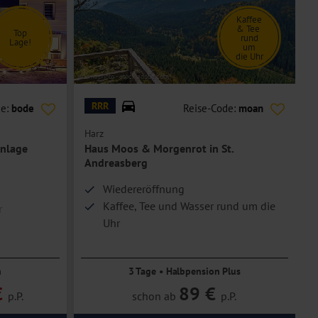
Kaffee
& Tee
Top
rund
Lage!
um
die Uhr
© dmaphoto - stock.adobe.com
© A
RRR
de:
bode
Reise-Code:
moan
Harz
H
nlage
Haus Moos & Morgenrot in St.
Andreasberg
Wiedereröffnung
Kaffee, Tee und Wasser rund um die
r
Uhr
n
3 Tage • Halbpension Plus
€
89 €
p.P.
schon ab
p.P.