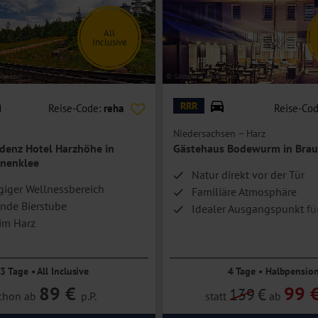
e Betten, Bad oder Dusche/WC, Föhn, Safe, TV, Telefon und eine kleine
All
Inclusive
ung.
hinaus mit einer Nespresso-Kaffeemaschine.
obe.com
© Gästehaus Bodewurm
RRR
Reise-Code:
reha
Reise-Co
Niedersachsen – Harz
denz Hotel Harzhöhe in
Gästehaus Bodewurm in Brau
nenklee
Natur direkt vor der Tür
iger Wellnessbereich
Familiäre Atmosphäre
nde Bierstube
Idealer Ausgangspunkt fü
im Harz
Wanderungen
3 Tage • All Inclusive
4 Tage • Halbpensio
89 €
99 
139
€
chon ab
p.P.
statt
ab