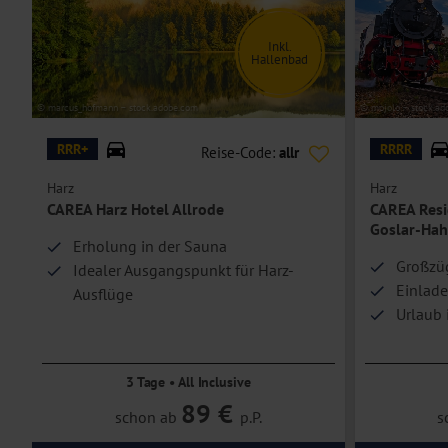
Doppelzimmer Comfort
verfügen über ein Doppelbett oder getrennt
Sitzecke.
Inkl.
Hallenbad
Einzelzimmer Comfort
sind Doppelzimmer Comfort zur Einzelbeleg
Doppelzimmer Superior
sind geräumiger und erwarten Sie darüber 
© marcus_hofmann – stock.adobe.com
© mojolo – stock.ad
Hoteleinrichtungen und Zimmerausstattung teilweise gegen Gebühr.
RRR+
RRRR
Reise-Code:
allr
Harz
Harz
CAREA Harz Hotel Allrode
CAREA Resi
Goslar-Hah
Erholung in der Sauna
Großzüg
Idealer Ausgangspunkt für Harz-
Einlade
Ausflüge
Urlaub 
Rund-um-sorglos dank All Inclusive
3 Tage • All Inclusive
89 €
schon ab
p.P.
s