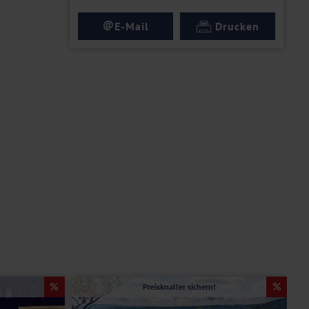
@
E-Mail
Drucken
Preisknaller sichern!