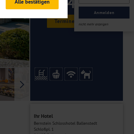
149 ,-
Alle bestätigen
rheitsrelevante
ofil eingeloggt bleiben
Anmelden
ellen.
Termine & Preise
nicht mehr anzeigen
tiken und Analysen. Mithilfe
Web-Auftritts ermitteln und
n es zu einer Drittlands
er Daten finden Sie in unseren
Galerie
Ihr Hotel
Bernstein Schlosshotel Ballenstedt
Schloßpl. 1