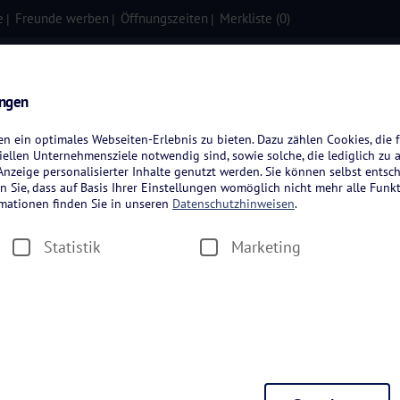
e
Freunde werben
Öffnungszeiten
Merkliste (
0
)
isen
Kreuzfahrten
Flugreisen
ungen
 ein optimales Webseiten-Erlebnis zu bieten. Dazu zählen Cookies, die f
ellen Unternehmensziele notwendig sind, sowie solche, die lediglich zu 
nzeige personalisierter Inhalte genutzt werden. Sie können selbst entsc
n Sie, dass auf Basis Ihrer Einstellungen womöglich nicht mehr alle Funkt
rmationen finden Sie in unseren
Datenschutzhinweisen
.
Statistik
Marketing