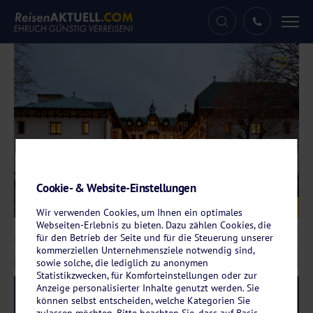
Tog
nav
Cookie- & Website-Einstellungen
Galerie
© Chateau Monty SPA Resort
Wir verwenden Cookies, um Ihnen ein optimales
Webseiten-Erlebnis zu bieten. Dazu zählen Cookies, die
für den Betrieb der Seite und für die Steuerung unserer
kommerziellen Unternehmensziele notwendig sind,
sowie solche, die lediglich zu anonymen
Statistikzwecken, für Komforteinstellungen oder zur
Anzeige personalisierter Inhalte genutzt werden. Sie
Reise-Code:
chma
RRRR+
können selbst entscheiden, welche Kategorien Sie
zulassen möchten. Bitte beachten Sie, dass auf Basis