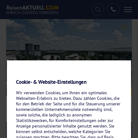
Tog
nav
Cookie- & Website-Einstellungen
Galerie
© Autostadt GmbH
Wir verwenden Cookies, um Ihnen ein optimales
Webseiten-Erlebnis zu bieten. Dazu zählen Cookies, die
für den Betrieb der Seite und für die Steuerung unserer
kommerziellen Unternehmensziele notwendig sind,
sowie solche, die lediglich zu anonymen
Statistikzwecken, für Komforteinstellungen oder zur
Anzeige personalisierter Inhalte genutzt werden. Sie
Reise-Code:
cowo
RRRR
können selbst entscheiden, welche Kategorien Sie
zulassen möchten. Bitte beachten Sie, dass auf Basis