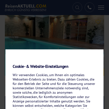
Tog
nav
Cookie- & Website-Einstellungen
Galerie
© Das Waldkönig Ferienhotel
Wir verwenden Cookies, um Ihnen ein optimales
Webseiten-Erlebnis zu bieten. Dazu zählen Cookies, die
für den Betrieb der Seite und für die Steuerung unserer
kommerziellen Unternehmensziele notwendig sind,
sowie solche, die lediglich zu anonymen
Statistikzwecken, für Komforteinstellungen oder zur
Anzeige personalisierter Inhalte genutzt werden. Sie
Reise-Code:
wabe
RRR+
können selbst entscheiden, welche Kategorien Sie