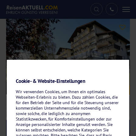
Tog
nav
Cookie- & Website-Einstellungen
Galerie
© Der Wolfshof
Wir verwenden Cookies, um Ihnen ein optimales
Webseiten-Erlebnis zu bieten. Dazu zählen Cookies, die
für den Betrieb der Seite und für die Steuerung unserer
kommerziellen Unternehmensziele notwendig sind,
sowie solche, die lediglich zu anonymen
Statistikzwecken, für Komforteinstellungen oder zur
Anzeige personalisierter Inhalte genutzt werden. Sie
Reise-Code:
wola
RRR+
können selbst entscheiden, welche Kategorien Sie
zulassen möchten. Bitte beachten Sie, dass auf Basis