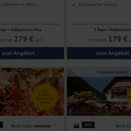
r. Getränke im Wellnessbistro
Kulinarischer Genuss
eiches Aktivprogramm
Tage • Halbpension Plus
3 Tage • Halbpensio
279 €
179 €
hon ab
p.P.
schon ab
zum Angebot
zum Angebot
Preisknaller sichern!
Inkl.
6-Gang-
N
Weihnachts-
menü
be.com
© Hotel Hofgut Sternen
RRR
Reise-Code:
whmoew
Reise-C