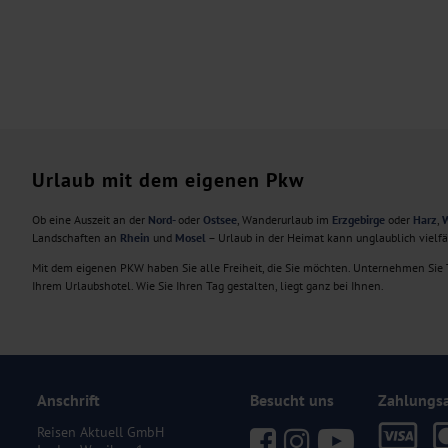
Urlaub mit dem eigenen Pkw
Ob eine Auszeit an der
Nord-
oder
Ostsee
, Wanderurlaub im
Erzgebirge
oder
Harz
,
W
Landschaften an
Rhein
und
Mosel
– Urlaub in der Heimat kann unglaublich vielf
Mit dem eigenen PKW haben Sie alle Freiheit, die Sie möchten. Unternehmen Sie T
Ihrem Urlaubshotel. Wie Sie Ihren Tag gestalten, liegt ganz bei Ihnen.
Anschrift
Besucht uns
Zahlungs
Reisen Aktuell GmbH