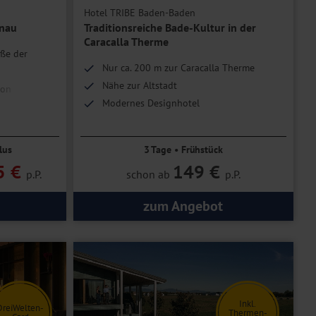
Hotel TRIBE Baden-Baden
tnau
Traditionsreiche Bade-Kultur in der
Caracalla Therme
ße der
Nur ca. 200 m zur Caracalla Therme
Nähe zur Altstadt
ion
Modernes Designhotel
hhaltigkeit
lus
3 Tage • Frühstück
5 €
149 €
p.P.
schon ab
p.P.
zum Angebot
Inkl.
DreiWelten-
Thermen-