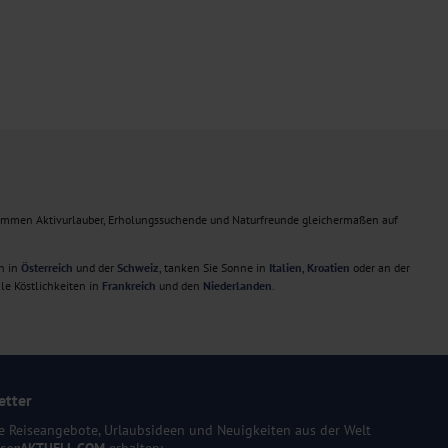
ommen Aktivurlauber, Erholungssuchende und Naturfreunde gleichermaßen auf
n in
Österreich
und der
Schweiz
, tanken Sie Sonne in
Italien
,
Kroatien
oder an der
le Köstlichkeiten in
Frankreich
und den
Niederlanden
.
etter
e Reiseangebote, Urlaubsideen und Neuigkeiten aus der Welt