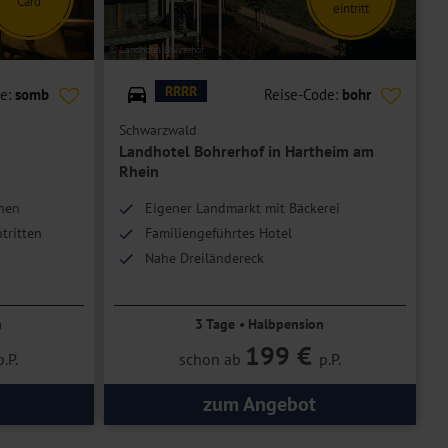
Card
eintritt
© Landhotel Bohrerhof
RRRR
de:
somb
Reise-Code:
bohr
Schwarzwald
Landhotel Bohrerhof in Hartheim am
Rhein
chen
Eigener Landmarkt mit Bäckerei
tritten
Familiengeführtes Hotel
Nahe Dreiländereck
n im
n
3 Tage • Halbpension
199 €
p.P.
schon ab
p.P.
zum Angebot