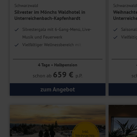
Schwarzwald
Schwarzwald
Silvester im Mönchs Waldhotel in
Weihnachte
Unterreichenbach-Kapfenhardt
Unterreich
Silvestergala mit 6-Gang-Menü, Live-
Saisonal
Musik und Feuerwerk
Vielfält
Vielfältiger Wellnessbereich mit
Hallenbad und Saunen
4 Tage • Halbpension
659 €
schon ab
p.P.
sc
zum Angebot
Inkl.
Weihnachts-