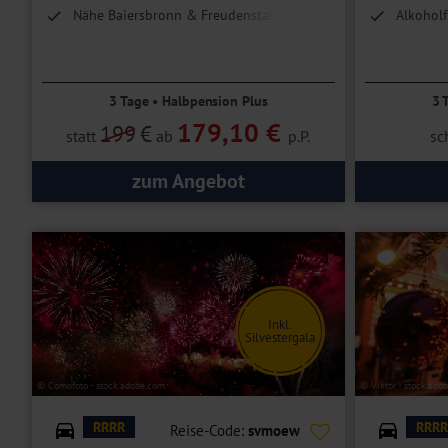
Nähe Baiersbronn & Freudenstadt
Alkoholf
inkl.
Umfangr
3 Tage • Halbpension Plus
3 
179,10 €
199
€
statt
ab
p.P.
sc
zum Angebot
Inkl.
Silvestergala
© Comofoto - stock.adobe.com
© Viktor - stock.ado
RRRR
RRRR
Reise-Code:
svmoew