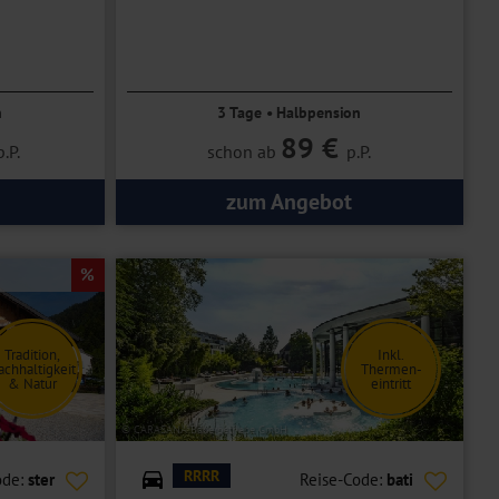
n
3 Tage • Halbpension
89 €
p.P.
schon ab
p.P.
zum Angebot
Tradition,
Inkl.
achhaltigkeit
Thermen-
& Natur
eintritt
© CARASANA Bäderbetriebe GmbH
RRRR
ode:
ster
Reise-Code:
bati