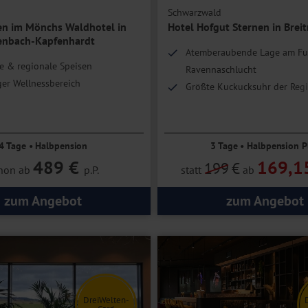
Schwarzwald
n im Mönchs Waldhotel in
Hotel Hofgut Sternen in Brei
enbach-Kapfenhardt
Atemberaubende Lage am Fu
e & regionale Speisen
Ravennaschlucht
iger Wellnessbereich
Größte Kuckucksuhr der Reg
Tradition, Handwerk und Nac
4 Tage • Halbpension
3 Tage • Halbpension P
489 €
169,1
199
€
hon ab
p.P.
statt
ab
zum Angebot
zum Angebot
DreiWelten-