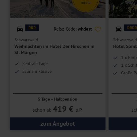
menü
© Corri Seizinger - stock.adobe.com
© Hotel Sombea Don
RRR
RRRR
Reise-Code:
whdest
Schwarzwald
Schwarzwald
Weihnachten im Hotel Der Hirschen in
Hotel Som
St. Märgen
1 x Eint
Zentrale Lage
1 x Schi
Sauna inklusive
Große P
5 Tage • Halbpension
419 €
schon ab
p.P.
sc
zum Angebot