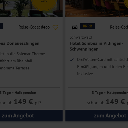
Card
aueschingen
© Hotel Sombea
RRRR
Reise-Code:
deco
Reise-Co
Schwarzwald
bea Donaueschingen
Hotel Sombea in Villingen-
Schwenningen
ritt in die Solemar-Therme
DreiWelten-Card mit zahlrei
fffahrt am Rheinfall
Ermäßigungen und freien Ein
anorama-Terrasse
inklusive
Ideale Lage für Wanderunge
Schwarzwald
3 Tage • Halbpension
3 Tage • Halbpensio
149 €
149 €
hon ab
p.P.
schon ab
zum Angebot
zum Angebot