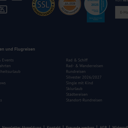
von
Re
en und Flugreisen
& Events
Rad & Schiff
ahrten
Rad- & Wanderreisen
heitsurlaub
Rundreisen
Silvester 2026/2027
ows
Single mit Kind
Skiurlaub
Städtereisen
ls
Standort-Rundreisen
Newsletter Abmeldung
Kontakt
Freunde werben
AGB
Widerruf