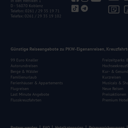
In den Weniken 1
D - 56070 Koblenz
Telefon:
0261 / 29 35 19 71
Telefax: 0261 / 29 35 19 102
Günstige Reiseangebote zu PKW-Eigenanreisen, Kreuzfahrt
99 Euro Knaller
Freizeitparks 
Autorundreisen
Hochseekreuzf
Berge & Wälder
Kur- & Gesund
Familienurlaub
Kurzreisen
Ferienhäuser & Appartements
Musicals & Sh
Flugreisen
Neue Reisen
Last Minute Angebote
Preisaktionen
Flusskreuzfahrten
Premium Hote
Partner werden
FAQ
Hotelkategorien
Reiseversicherungen