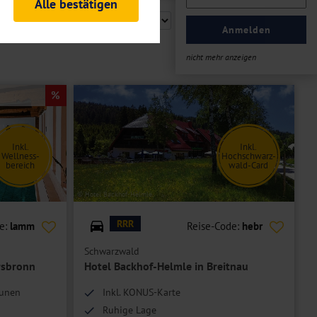
Alle bestätigen
rheitsrelevante
ofil eingeloggt bleiben
Anmelden
ellen.
nicht mehr anzeigen
tiken und Analysen. Mithilfe
Web-Auftritts ermitteln und
n es zu einer Drittlands
er Daten finden Sie in unseren
Inkl.
Inkl.
Wellness-
Hochschwarz-
bereich
wald-Card
© Hotel Backhof-Helmle
RRR
e:
lamm
Reise-Code:
hebr
Schwarzwald
rsbronn
Hotel Backhof-Helmle in Breitnau
aunen
Inkl. KONUS-Karte
Ruhige Lage