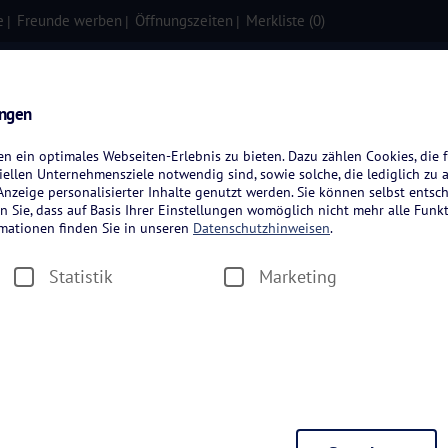
e
Freunde werben
Öffnungszeiten
Merkliste (
0
)
isen
Kreuzfahrten
Flugreisen
ungen
 ein optimales Webseiten-Erlebnis zu bieten. Dazu zählen Cookies, die f
ellen Unternehmensziele notwendig sind, sowie solche, die lediglich zu 
nzeige personalisierter Inhalte genutzt werden. Sie können selbst entsc
n Sie, dass auf Basis Ihrer Einstellungen womöglich nicht mehr alle Funkt
rmationen finden Sie in unseren
Datenschutzhinweisen
.
greisen
Statistik
Marketing
Zeitraum wählen
Dauer wäh
en
Hotelkategorie wählen
Thema wä