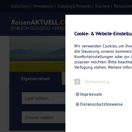
Gutschein
Newsletter
Katalog&Prospekt
Karriere
Reiseziel
Eigenanre
Cookie- & Website-Einstell
Wir verwenden Cookies, um Ihnen
die Steuerung unserer kommerzi
Komforteinstellungen oder zur A
zulassen möchten. Bitte beachte
Verfügung stehen. Weitere Info
Eigenanreisen
Kreuzfahrten
Flu
Notwendig
Impressum
Land wählen
Schwarzwald
Datenschutzhinweise
Zimmer wählen
Verpflegung wähl