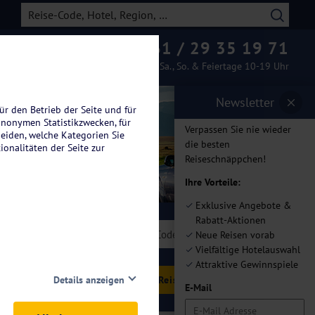
0261 / 29 35 19 71
Beratung & Buchung
Mo.-Fr. 08-19 Uhr / Sa., So. & Feiertage 10-19 Uhr
Newsletter
ür den Betrieb der Seite und für
anonymen Statistikzwecken, für
Verpassen Sie nie wieder
heiden, welche Kategorien Sie
die besten
ionalitäten der Seite zur
Reiseschnäppchen!
Ihre Vorteile:
Exklusive Angebote &
Rabatt-Aktionen
len
Neue Reisen vorab
Vielfältige Hotelauswahl
Attraktive Gewinnspiele
hlen
Details anzeigen
E-Mail