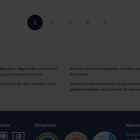
1
2
3
4
5
ellness
in
Bayern
oder romantische
Auch bei unseren europäischen Nachbarn k
ältig und wunderschön sein.
Ihre Kosten.
agesausflüge oder verweilen Sie in
Erleben Sie atemberaubende Bergpanorame
polnischen Ostsee
und genießen Sie regiona
arten
Sicherheit
Newsl
Aktuell