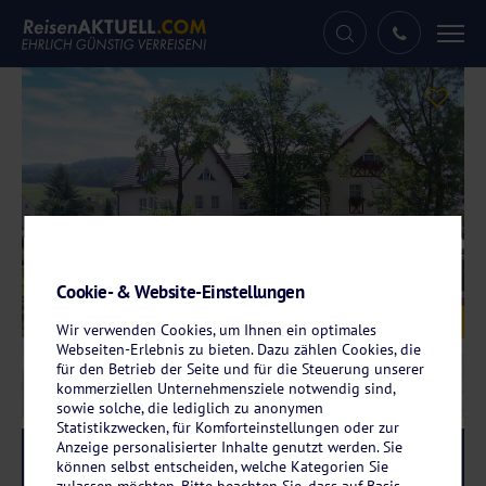
Tog
nav
Cookie- & Website-Einstellungen
Galerie
© Erzgebirgshotel Bergschlößchen
Wir verwenden Cookies, um Ihnen ein optimales
Webseiten-Erlebnis zu bieten. Dazu zählen Cookies, die
für den Betrieb der Seite und für die Steuerung unserer
kommerziellen Unternehmensziele notwendig sind,
sowie solche, die lediglich zu anonymen
Statistikzwecken, für Komforteinstellungen oder zur
Anzeige personalisierter Inhalte genutzt werden. Sie
Reise-Code:
erpo
RRR
können selbst entscheiden, welche Kategorien Sie
zulassen möchten. Bitte beachten Sie, dass auf Basis