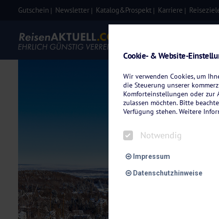
Gutschein
Newsletter
Katalog&Prospekt
Karriere
Reiseziel
Eigenanre
Cookie- & Website-Einstell
Wir verwenden Cookies, um Ihnen
die Steuerung unserer kommerzi
Komforteinstellungen oder zur A
zulassen möchten. Bitte beachte
Verfügung stehen. Weitere Info
Notwendig
Impressum
Datenschutzhinweise