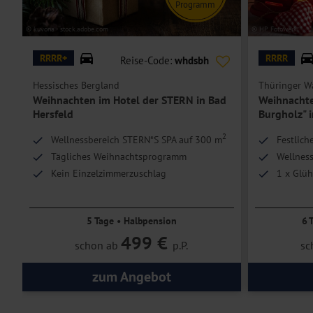
Hoteleinrichtungen und Zimmerausstattung teilweise gegen Gebühr.
Programm
© kuvona - stock.adobe.com
© HP Fotowerk
RRRR+
RRRR
Reise-Code:
whdsbh
Hessisches Bergland
Thüringer W
Weihnachten im Hotel der STERN in Bad
Weihnachte
Hersfeld
Burgholz" i
2
Wellnessbereich STERN*S SPA auf 300 m
Festlich
Tägliches Weihnachtsprogramm
Wellness
Kein Einzelzimmerzuschlag
1 x Glüh
5 Tage • Halbpension
6 
499 €
schon ab
p.P.
sc
zum Angebot