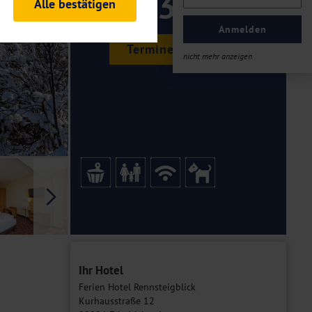
439 ,-
Alle bestätigen
rheitsrelevante
ofil eingeloggt bleiben
Anmelden
ellen.
Termine & Preise
nicht mehr anzeigen
tiken und Analysen. Mithilfe
Web-Auftritts ermitteln und
n es zu einer Drittlands
er Daten finden Sie in unseren
Galerie
Ihr Hotel
Ferien Hotel Rennsteigblick
Kurhausstraße 12