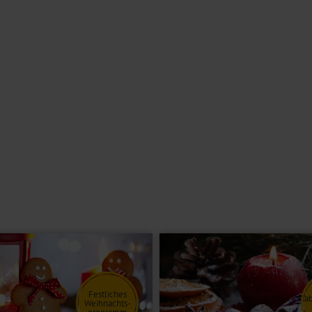
 Abends werden Sie an der Hotelbar mit kühlen Getränken verwöhnt. Die
2
0 m
große Wellnessbereich mit einer Finnischen Sauna, Ruheraum und
g mit dem Frühstück.
d ein Aufzug sind ebenfalls vorhanden. Ein besonderes Highlight ist das
emeinen nicht geeignet. Bitte kontaktieren Sie im Zweifel unser
trennte Betten,
Bad oder Dusche/WC, Föhn und TV
vor (nicht an
g über ein größeres Bett.
öglichkeit für eine Person (nicht an Weihnachten buchbar).
ernblick.
Festliches
a
Weihnachts-
programm