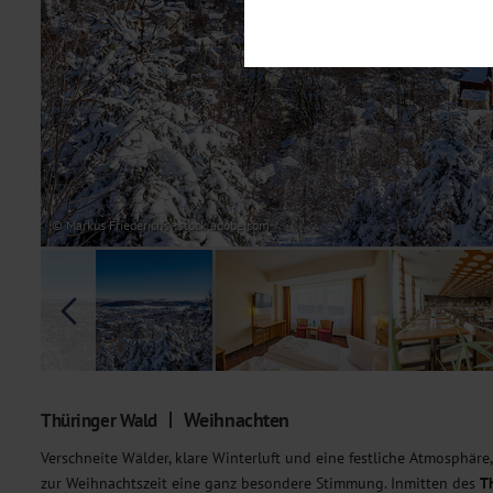
Notwendig
Diese Cookies sind für den Bet
Funktionalitäten. Außerdem könn
möchten, um Ihnen unsere Dienst
Statistik
Um unser Angebot und unsere Web
dieser Cookies können wir beisp
unsere Inhalte optimieren. Wir 
Übermittlung, der auf unsere We
Datenschutzhinweisen
. Sie kön
© Markus Friederichs - stock.adobe.com
Marketing
Diese Cookies werden genutzt, u
Weihnachten
Thüringer Wald
Verschneite Wälder, klare Winterluft und eine festliche Atmosphäre,
zur Weihnachtszeit eine ganz besondere Stimmung. Inmitten des
T