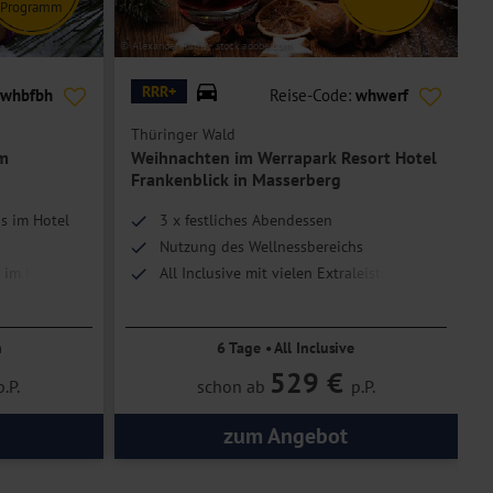
Programm
© Alexander Raths - stock.adobe.com
© k
RRR+
whbfbh
Reise-Code:
whwerf
Thüringer Wald
T
am
Weihnachten im Werrapark Resort Hotel
Frankenblick in Masserberg
s im Hotel
3 x festliches Abendessen
Nutzung des Wellnessbereichs
n im Hotel am
All Inclusive mit vielen Extraleistungen
n
6 Tage • All Inclusive
529 €
p.P.
schon ab
p.P.
zum Angebot