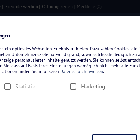
e
Freunde werben
Öffnungszeiten
Merkliste (
0
)
isen
Kreuzfahrten
Flugreisen
ungen
 ein optimales Webseiten-Erlebnis zu bieten. Dazu zählen Cookies, die f
ellen Unternehmensziele notwendig sind, sowie solche, die lediglich zu 
nzeige personalisierter Inhalte genutzt werden. Sie können selbst entsc
n Sie, dass auf Basis Ihrer Einstellungen womöglich nicht mehr alle Funkt
rmationen finden Sie in unseren
Datenschutzhinweisen
.
Statistik
Marketing