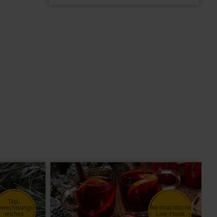
Tägl.
bwechslungs-
Weihnachtliche
reiches
Live-Musik