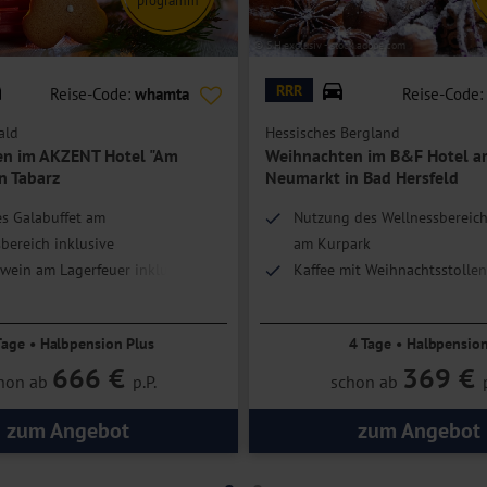
© S.H.exclusiv - stock.adobe.com
RRR
Reise-Code:
whamta
Reise-Code:
ald
Hessisches Bergland
n im AKZENT Hotel "Am
Weihnachten im B&F Hotel 
n Tabarz
Neumarkt in Bad Hersfeld
es Galabuffet am
Nutzung des Wellnessbereich
bereich inklusive
am Kurpark
wein am Lagerfeuer inklusive
Kaffee mit Weihnachtsstolle
Kurpark am 24.12.
Tage • Halbpension Plus
4 Tage • Halbpensio
666 €
369 €
hon ab
p.P.
schon ab
zum Angebot
zum Angebot