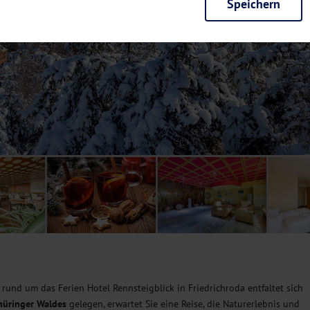
Speichern
rieb der Seite unbedingt notwendig und ermöglichen beispielsweise siche
en wir mit dieser Art von Cookies ebenfalls erkennen, ob Sie in Ihrem Pr
e bei einem erneuten Besuch unserer Seite schneller zur Verfügung zu st
seite weiter zu verbessern, erfassen wir anonymisierte Daten für Statis
ielsweise die Besucherzahlen und den Effekt bestimmter Seiten unseres 
nutzen hierfür Dienste von Google und Facebook. Durch diese Dienste kan
bsite erfassten Daten, kommen. Weitere Hinweise zu der Verarbeitung Ihr
nen Ihre Einwilligung jederzeit in den
Cookie-Einstellungen
widerrufen.
m Ihnen personalisierte Inhalte, passend zu Ihren Interessen anzuzeigen.
 rund um das Ferien Hotel Rennsteigblick in Friedrichroda entfaltet sich
hüringer Waldes
gelegen, erwartet Sie eine Reise, die Naturerlebnis und