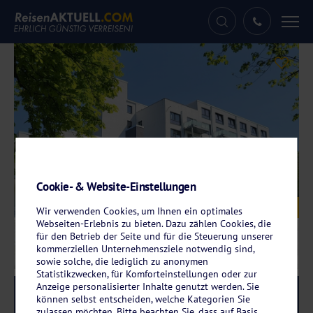
Tog
nav
Cookie- & Website-Einstellungen
Galerie
© Gandersheimer Boardinghouse
Wir verwenden Cookies, um Ihnen ein optimales
Webseiten-Erlebnis zu bieten. Dazu zählen Cookies, die
für den Betrieb der Seite und für die Steuerung unserer
kommerziellen Unternehmensziele notwendig sind,
sowie solche, die lediglich zu anonymen
Statistikzwecken, für Komforteinstellungen oder zur
Anzeige personalisierter Inhalte genutzt werden. Sie
Reise-Code:
gaga
RRRR
können selbst entscheiden, welche Kategorien Sie
zulassen möchten. Bitte beachten Sie, dass auf Basis