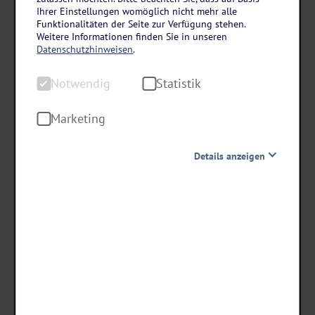
Harz
Ihrer Einstellungen womöglich nicht mehr alle
Gandersheimer Boardinghouse in Bad
Funktionalitäten der Seite zur Verfügung stehen.
Weitere Informationen finden Sie in unseren
Gandersheim
Datenschutzhinweisen
.
4 Tage • Halbpension
Notwendig
Statistik
1 x Eintritt zu den Open Air Domfestspielen inklusive
1 Flasche Prosecco inkl.
Marketing
Details anzeigen
schon ab €
249 ,-
Notwendig
Diese Cookies sind für den Betrieb der Seite unbedingt
notwendig und ermöglichen beispielsweise
Termine & Preise
sicherheitsrelevante Funktionalitäten. Außerdem
können wir mit dieser Art von Cookies ebenfalls
erkennen, ob Sie in Ihrem Profil eingeloggt bleiben
möchten, um Ihnen unsere Dienste bei einem erneuten
Besuch unserer Seite schneller zur Verfügung zu stellen.
Statistik