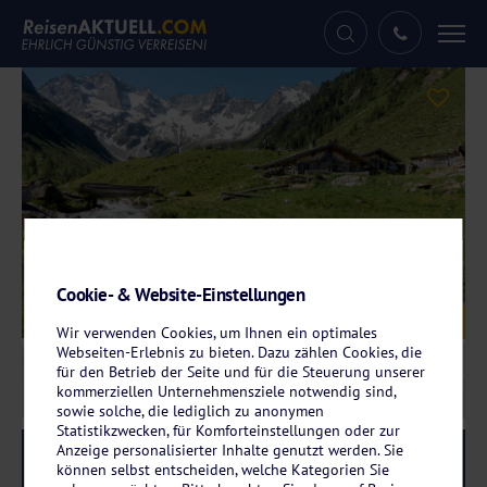
Tog
nav
Cookie- & Website-Einstellungen
Galerie
© by paul - stock.adobe.com
Wir verwenden Cookies, um Ihnen ein optimales
Webseiten-Erlebnis zu bieten. Dazu zählen Cookies, die
für den Betrieb der Seite und für die Steuerung unserer
kommerziellen Unternehmensziele notwendig sind,
sowie solche, die lediglich zu anonymen
Statistikzwecken, für Komforteinstellungen oder zur
Anzeige personalisierter Inhalte genutzt werden. Sie
Reise-Code:
almr
RRR
können selbst entscheiden, welche Kategorien Sie