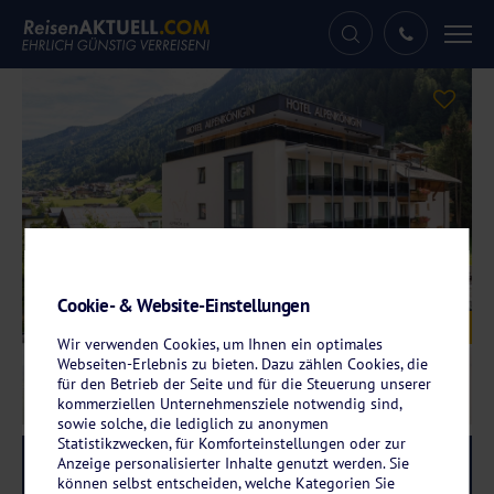
Tog
nav
Cookie- & Website-Einstellungen
Galerie
© Hotel Alpenkönigin
Wir verwenden Cookies, um Ihnen ein optimales
Webseiten-Erlebnis zu bieten. Dazu zählen Cookies, die
für den Betrieb der Seite und für die Steuerung unserer
kommerziellen Unternehmensziele notwendig sind,
sowie solche, die lediglich zu anonymen
Statistikzwecken, für Komforteinstellungen oder zur
Anzeige personalisierter Inhalte genutzt werden. Sie
Reise-Code:
alko
RRRR
können selbst entscheiden, welche Kategorien Sie