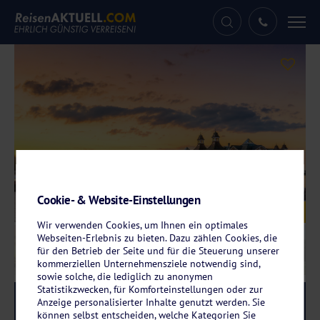
Tog
nav
Cookie- & Website-Einstellungen
Galerie
© Benno Hoff – stock.adobe.com
Wir verwenden Cookies, um Ihnen ein optimales
Webseiten-Erlebnis zu bieten. Dazu zählen Cookies, die
für den Betrieb der Seite und für die Steuerung unserer
kommerziellen Unternehmensziele notwendig sind,
sowie solche, die lediglich zu anonymen
Statistikzwecken, für Komforteinstellungen oder zur
Reise-Code:
jala
RRR
Anzeige personalisierter Inhalte genutzt werden. Sie
können selbst entscheiden, welche Kategorien Sie