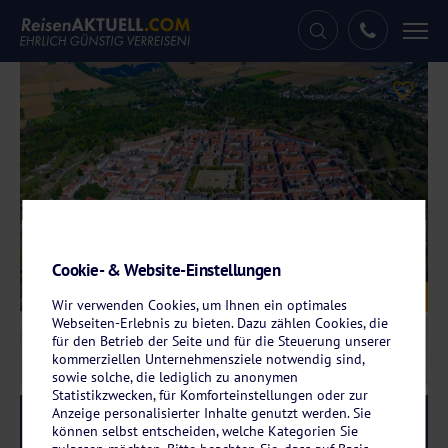
Tog
nav
Cookie- & Website-Einstellungen
Galerie
© GDMpro S.R.O – stock.adobe.com
Wir verwenden Cookies, um Ihnen ein optimales
Webseiten-Erlebnis zu bieten. Dazu zählen Cookies, die
für den Betrieb der Seite und für die Steuerung unserer
kommerziellen Unternehmensziele notwendig sind,
sowie solche, die lediglich zu anonymen
Statistikzwecken, für Komforteinstellungen oder zur
Anzeige personalisierter Inhalte genutzt werden. Sie
Reise-Code:
auxr
RRR
können selbst entscheiden, welche Kategorien Sie