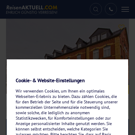
Tog
nav
Cookie- & Website-Einstellungen
Galerie
© Hotel Bayerischer Hof
Wir verwenden Cookies, um Ihnen ein optimales
Webseiten-Erlebnis zu bieten. Dazu zählen Cookies, die
für den Betrieb der Seite und für die Steuerung unserer
kommerziellen Unternehmensziele notwendig sind,
sowie solche, die lediglich zu anonymen
Statistikzwecken, für Komforteinstellungen oder zur
Anzeige personalisierter Inhalte genutzt werden. Sie
Reise-Code:
bavo
RRR
können selbst entscheiden, welche Kategorien Sie
zulassen möchten. Bitte beachten Sie, dass auf Basis