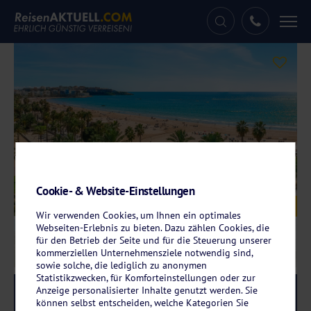
Tog
nav
Cookie- & Website-Einstellungen
Galerie
© oleg_p_100 - stock.adobe.com
Wir verwenden Cookies, um Ihnen ein optimales
Webseiten-Erlebnis zu bieten. Dazu zählen Cookies, die
für den Betrieb der Seite und für die Steuerung unserer
kommerziellen Unternehmensziele notwendig sind,
sowie solche, die lediglich zu anonymen
Statistikzwecken, für Komforteinstellungen oder zur
Anzeige personalisierter Inhalte genutzt werden. Sie
Reise-Code:
dorn
RRRR
können selbst entscheiden, welche Kategorien Sie