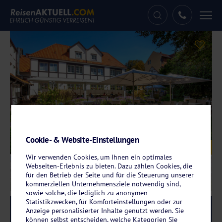
Tog
nav
Cookie- & Website-Einstellungen
Galerie
© Hotel Braunschweiger Hof
Wir verwenden Cookies, um Ihnen ein optimales
Webseiten-Erlebnis zu bieten. Dazu zählen Cookies, die
für den Betrieb der Seite und für die Steuerung unserer
kommerziellen Unternehmensziele notwendig sind,
sowie solche, die lediglich zu anonymen
Statistikzwecken, für Komforteinstellungen oder zur
Reise-Code:
brba
RRRR+
Anzeige personalisierter Inhalte genutzt werden. Sie
können selbst entscheiden, welche Kategorien Sie