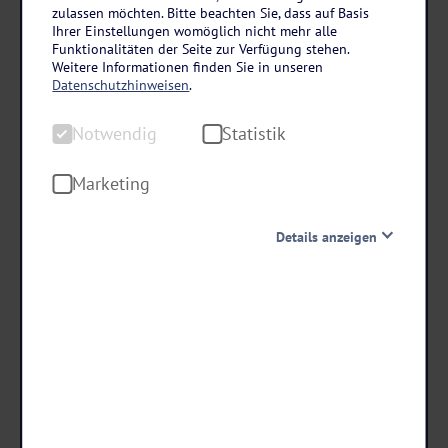
Harz
zulassen möchten. Bitte beachten Sie, dass auf Basis
Hotel Braunschweiger Hof in Bad Harzburg
Ihrer Einstellungen womöglich nicht mehr alle
Funktionalitäten der Seite zur Verfügung stehen.
3 Tage • Halbpension
Weitere Informationen finden Sie in unseren
Datenschutzhinweisen
.
Fantasievolle, saisonale Küche im Restaurant "Behnecke"
Historisches Fachwerk
Notwendig
Statistik
Wohlfühlmomente im Wellnessbereich
Marketing
schon ab €
Details anzeigen
266 ,-
Notwendig
Diese Cookies sind für den Betrieb der Seite unbedingt
Termine & Preise
notwendig und ermöglichen beispielsweise
sicherheitsrelevante Funktionalitäten. Außerdem
können wir mit dieser Art von Cookies ebenfalls
erkennen, ob Sie in Ihrem Profil eingeloggt bleiben
möchten, um Ihnen unsere Dienste bei einem erneuten
Besuch unserer Seite schneller zur Verfügung zu stellen.