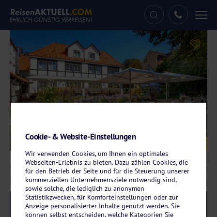
Tog
nav
Cookie- & Website-Einstellungen
Galerie
© Hotel Braunschweiger Hof
Wir verwenden Cookies, um Ihnen ein optimales
Webseiten-Erlebnis zu bieten. Dazu zählen Cookies, die
für den Betrieb der Seite und für die Steuerung unserer
kommerziellen Unternehmensziele notwendig sind,
sowie solche, die lediglich zu anonymen
Statistikzwecken, für Komforteinstellungen oder zur
Reise-Code:
brba
RRRR+
Anzeige personalisierter Inhalte genutzt werden. Sie
können selbst entscheiden, welche Kategorien Sie