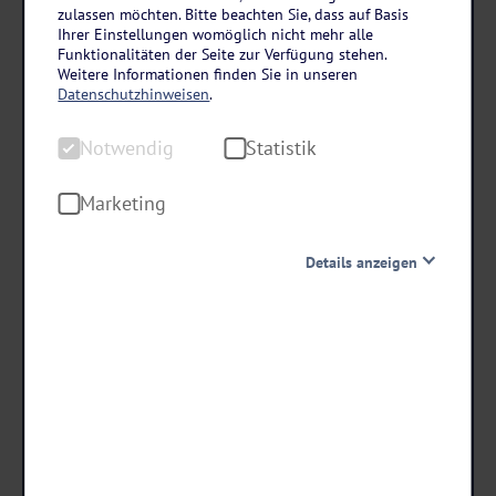
Harz
zulassen möchten. Bitte beachten Sie, dass auf Basis
Hotel Braunschweiger Hof in Bad Harzburg
Ihrer Einstellungen womöglich nicht mehr alle
Funktionalitäten der Seite zur Verfügung stehen.
3 Tage • Halbpension
Weitere Informationen finden Sie in unseren
Datenschutzhinweisen
.
Fantasievolle, saisonale Küche im Restaurant "Behnecke"
Historisches Fachwerk
Notwendig
Statistik
Wohlfühlmomente im Wellnessbereich
Marketing
schon ab €
Details anzeigen
266 ,-
Notwendig
Diese Cookies sind für den Betrieb der Seite unbedingt
Termine & Preise
notwendig und ermöglichen beispielsweise
sicherheitsrelevante Funktionalitäten. Außerdem
können wir mit dieser Art von Cookies ebenfalls
erkennen, ob Sie in Ihrem Profil eingeloggt bleiben
möchten, um Ihnen unsere Dienste bei einem erneuten
Besuch unserer Seite schneller zur Verfügung zu stellen.