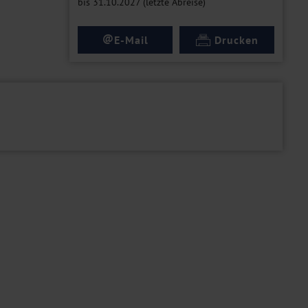
bis 31.10.2027 (letzte Abreise)
@
E-Mail
Drucken