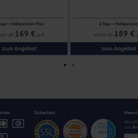
Tage • Halbpension Plus
4 Tage • Halbpensio
169 €
189 €
hon ab
p.P.
schon ab
zum Angebot
zum Angebot
arten
Sicherheit
Newsl
Aktuell
von
Re