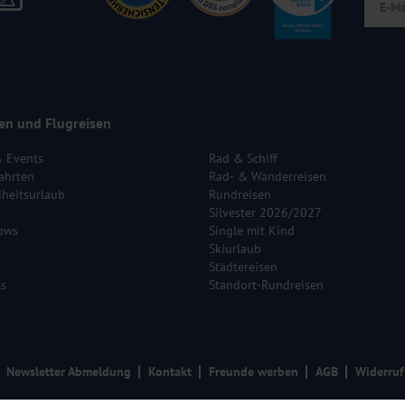
en und Flugreisen
& Events
Rad & Schiff
ahrten
Rad- & Wanderreisen
heitsurlaub
Rundreisen
Silvester 2026/2027
ows
Single mit Kind
Skiurlaub
Städtereisen
ls
Standort-Rundreisen
Newsletter Abmeldung
Kontakt
Freunde werben
AGB
Widerruf