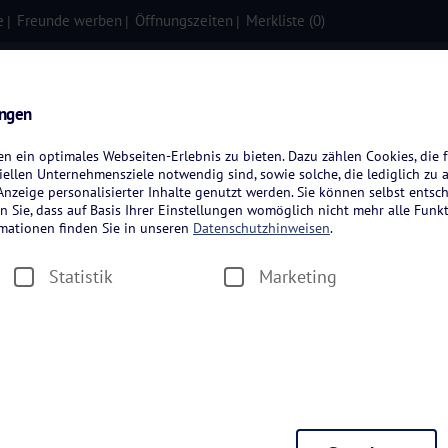
e
Freunde werben
Öffnungszeiten
Merkliste (
0
)
isen
Kreuzfahrten
Flugreisen
ungen
 ein optimales Webseiten-Erlebnis zu bieten. Dazu zählen Cookies, die f
ellen Unternehmensziele notwendig sind, sowie solche, die lediglich zu 
nzeige personalisierter Inhalte genutzt werden. Sie können selbst entsc
n Sie, dass auf Basis Ihrer Einstellungen womöglich nicht mehr alle Funkt
rmationen finden Sie in unseren
Datenschutzhinweisen
.
Statistik
Marketing