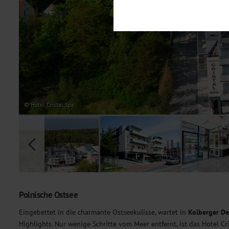
Notwendig
Diese Cookies sind für den Bet
Funktionalitäten. Außerdem könn
möchten, um Ihnen unsere Dienst
Statistik
Um unser Angebot und unsere Web
dieser Cookies können wir beisp
unsere Inhalte optimieren. Wir 
Übermittlung, der auf unsere We
Datenschutzhinweisen
. Sie kön
© Hotel Cristal Spa
Marketing
Diese Cookies werden genutzt, u
Polnische Ostsee
Eingebettet in die charmante Ostseekulisse, wartet in
Kolberger D
Highlights. Nur wenige Schritte vom Meer entfernt, ist das Hotel 