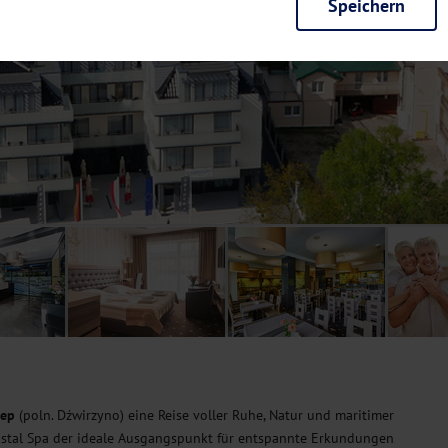
Speichern
rieb der Seite unbedingt notwendig und ermöglichen beispielsweise siche
en wir mit dieser Art von Cookies ebenfalls erkennen, ob Sie in Ihrem Pr
e bei einem erneuten Besuch unserer Seite schneller zur Verfügung zu st
seite weiter zu verbessern, erfassen wir anonymisierte Daten für Statis
ielsweise die Besucherzahlen und den Effekt bestimmter Seiten unseres 
nutzen hierfür Dienste von Google und Facebook. Durch diese Dienste kan
bsite erfassten Daten, kommen. Weitere Hinweise zu der Verarbeitung Ihr
nen Ihre Einwilligung jederzeit in den
Cookie-Einstellungen
widerrufen.
m Ihnen personalisierte Inhalte, passend zu Ihren Interessen anzuzeigen.
eep
(poln. Dźwirzyno) eine Reise voller Ruhe, Natur und maritimer
Cristal Spa der ideale Ausgangspunkt für entspannte Erkundungen