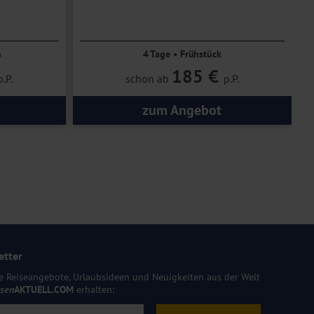
n
4 Tage • Frühstück
185 €
p.P.
schon ab
p.P.
zum Angebot
etter
e Reiseangebote, Urlaubsideen und Neuigkeiten aus der Welt
isen
AKTUELL.COM
erhalten: