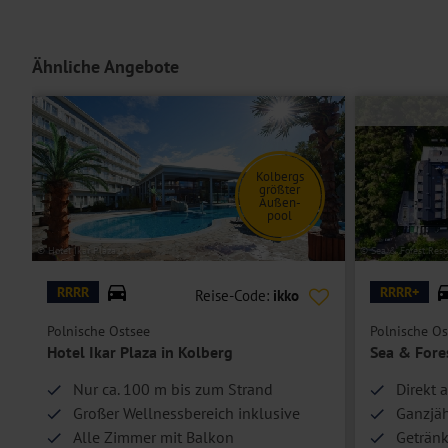
Ähnliche Angebote
Kolbergs
größter
Außen-
pool
© Hotel Ikar Plaza
© Sea & Forest Reso
RRRR
RRRR+
Reise-Code:
ikko
Polnische Ostsee
Polnische Os
Hotel Ikar Plaza in Kolberg
Sea & Fore
Nur ca. 100 m bis zum Strand
Direkt 
Großer Wellnessbereich inklusive
Ganzjäh
Alle Zimmer mit Balkon
Geträn