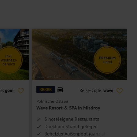
Inkl.
PREMIUM
Wellness-
Hotel
bereich
© Wave Resort & SPA
© H
RRRRR
de:
gomi
Reise-Code:
wave
Polnische Ostsee
P
Wave Resort & SPA in Misdroy
3 hoteleigene Restaurants
Direkt am Strand gelegen
Beheizter Außenpool (ganzjährig)