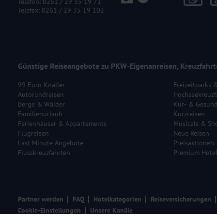
Telefon:
0261 / 29 35 19 71
Telefax: 0261 / 29 35 19 102
Günstige Reiseangebote zu PKW-Eigenanreisen, Kreuzfahrt
99 Euro Knaller
Freizeitparks 
Autorundreisen
Hochseekreuzf
Berge & Wälder
Kur- & Gesund
Familienurlaub
Kurzreisen
Ferienhäuser & Appartements
Musicals & Sh
Flugreisen
Neue Reisen
Last Minute Angebote
Preisaktionen
Flusskreuzfahrten
Premium Hote
Partner werden
FAQ
Hotelkategorien
Reiseversicherungen
Cookie-Einstellungen
Unsere Kanäle