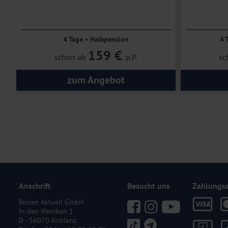
4 Tage • Halbpension
4 
159 €
schon ab
p.P.
sc
zum Angebot
Anschrift
Besucht uns
Zahlungs
Reisen Aktuell GmbH
In den Weniken 1
D - 56070 Koblenz