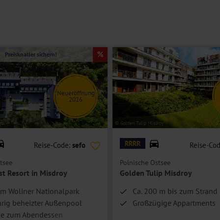
Preisknaller sichern!
Neueröffnung
2026
rt
© Golden Tulip Misdroy
RRRR
Reise-Code:
sefo
Reise-Co
tsee
Polnische Ostsee
st Resort in Misdroy
Golden Tulip Misdroy
am Woliner Nationalpark
Ca. 200 m bis zum Strand
rig beheizter Außenpool
Großzügige Appartments
ke zum Abendessen