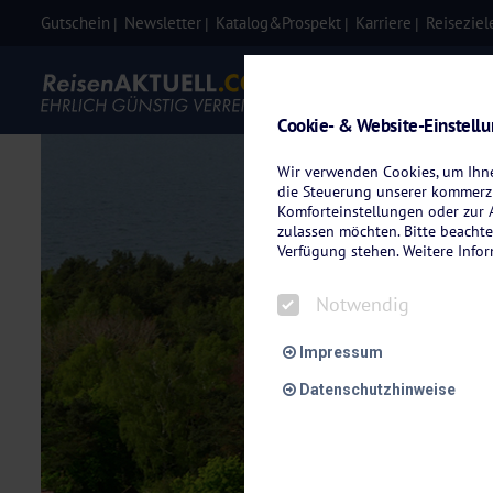
Gutschein
Newsletter
Katalog&Prospekt
Karriere
Reiseziel
Eigenanre
Cookie- & Website-Einstell
Wir verwenden Cookies, um Ihnen
die Steuerung unserer kommerzi
Komforteinstellungen oder zur A
zulassen möchten. Bitte beachte
Verfügung stehen. Weitere Info
Notwendig
Impressum
Datenschutzhinweise