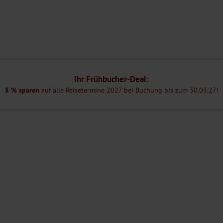
, ein Café, einen Fahrradverleih, einen Aufzug und einen Wellnessbereich
03. – 29.03.2027):
nen tollen Panoramablick in den Garten mit Sonnenterrasse.
t im Reisepreis inkludiert.
09. – 31.10.2027:
emeinen nicht geeignet. Bitte kontaktieren Sie im Zweifel unser
g mit dem Frühstück.
Ihr Frühbucher-Deal:
5 % sparen
auf alle Reisetermine 2027 bei Buchung bis zum 30.03.27!
bett oder getrennte Betten, Bad oder Dusche/WC, Föhn, Safe, TV,
t für eine Person.