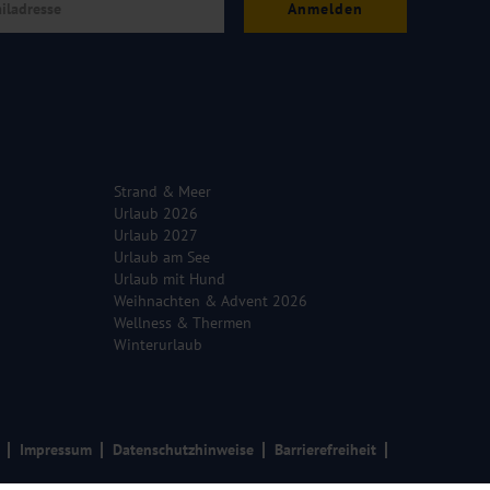
Anmelden
Strand & Meer
Urlaub 2026
Urlaub 2027
Urlaub am See
Urlaub mit Hund
Weihnachten & Advent 2026
Wellness & Thermen
Winterurlaub
Impressum
Datenschutzhinweise
Barrierefreiheit