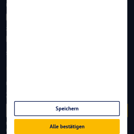
Besucht uns
Zahlungsarten
Sicherheit
Newsletter
Aktuelle Reiseangebote, Urlaubsideen und Neuigkeiten aus der
Welt von
Reisen
AKTUELL.COM
erhalten:
Speichern
Anmelden
Partner werden
FAQ
Hotelkategorien
Alle bestätigen
Reiseversicherungen
Newsletter Abmeldung
Kontakt