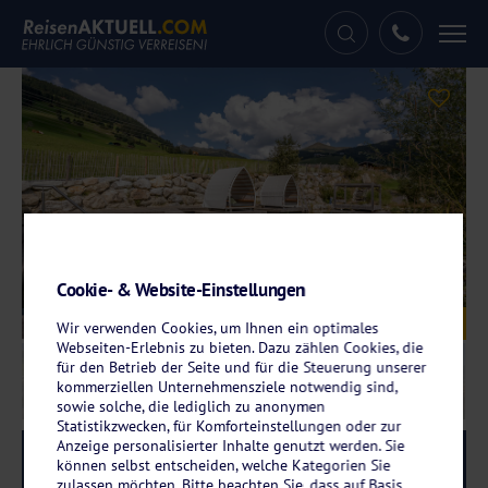
Tog
nav
Cookie- & Website-Einstellungen
Galerie
© Hotel Der Grubacher
Wir verwenden Cookies, um Ihnen ein optimales
Webseiten-Erlebnis zu bieten. Dazu zählen Cookies, die
für den Betrieb der Seite und für die Steuerung unserer
kommerziellen Unternehmensziele notwendig sind,
sowie solche, die lediglich zu anonymen
Statistikzwecken, für Komforteinstellungen oder zur
Anzeige personalisierter Inhalte genutzt werden. Sie
Reise-Code:
grub
RRRR
können selbst entscheiden, welche Kategorien Sie
zulassen möchten. Bitte beachten Sie, dass auf Basis