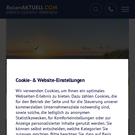
Tog
nav
Cookie- & Website-Einstellungen
Galerie
© Marco2811 – stock.adobe.com
Wir verwenden Cookies, um Ihnen ein optimales
Webseiten-Erlebnis zu bieten. Dazu zählen Cookies, die
für den Betrieb der Seite und für die Steuerung unserer
kommerziellen Unternehmensziele notwendig sind,
sowie solche, die lediglich zu anonymen
Statistikzwecken, für Komforteinstellungen oder zur
Anzeige personalisierter Inhalte genutzt werden. Sie
Reise-Code:
grgd
RRR
können selbst entscheiden, welche Kategorien Sie
zulassen möchten. Bitte beachten Sie, dass auf Basis