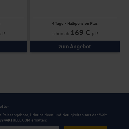
n
4 Tage • Halbpension Plus
169 €
p.P.
schon ab
p.P.
zum Angebot
etter
e Reiseangebote, Urlaubsideen und Neuigkeiten aus der Welt
isen
AKTUELL.COM
erhalten: