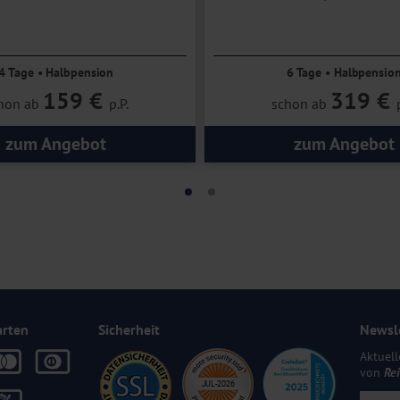
Direkt am Meer
4 Tage • Halbpension
6 Tage • Halbpensio
159 €
319 €
hon ab
p.P.
schon ab
zum Angebot
zum Angebot
arten
Sicherheit
Newsl
Aktuell
von
Re