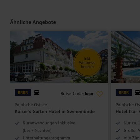
Ähnliche Angebote
Inkl.
Wellness-
bereich
© Kaiser's Garten Hotel
© Hotel Ikar Plaza
RRRR
RRRR
Reise-Code:
kgar
Polnische Ostsee
Polnische Os
Kaiser's Garten Hotel in Swinemünde
Hotel Ikar 
Kuranwendungen inklusive
Nur ca. 
(bei 7 Nächten)
Großer W
Unterhaltungsprogramm
Alle Zim