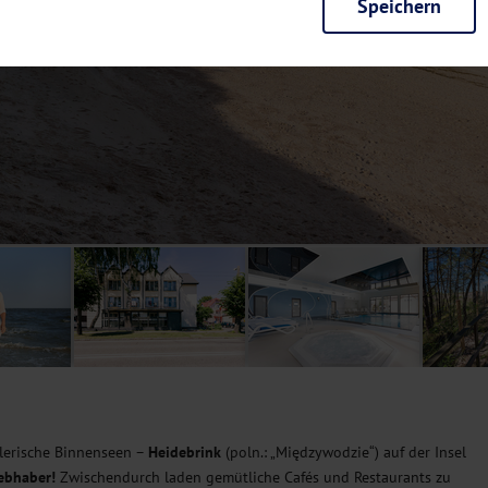
Speichern
rieb der Seite unbedingt notwendig und ermöglichen beispielsweise siche
en wir mit dieser Art von Cookies ebenfalls erkennen, ob Sie in Ihrem Pr
e bei einem erneuten Besuch unserer Seite schneller zur Verfügung zu st
seite weiter zu verbessern, erfassen wir anonymisierte Daten für Statis
ielsweise die Besucherzahlen und den Effekt bestimmter Seiten unseres 
nutzen hierfür Dienste von Google und Facebook. Durch diese Dienste kan
bsite erfassten Daten, kommen. Weitere Hinweise zu der Verarbeitung Ihr
nen Ihre Einwilligung jederzeit in den
Cookie-Einstellungen
widerrufen.
m Ihnen personalisierte Inhalte, passend zu Ihren Interessen anzuzeigen.
lerische Binnenseen –
Heidebrink
(poln.: „Międzywodzie“) auf der Insel
ebhaber!
Zwischendurch laden gemütliche Cafés und Restaurants zu