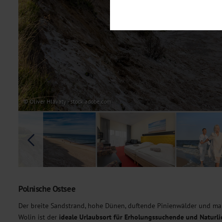
Notwendig
Diese Cookies sind für den Bet
Funktionalitäten. Außerdem könn
möchten, um Ihnen unsere Dienst
Statistik
Um unser Angebot und unsere Web
dieser Cookies können wir beisp
unsere Inhalte optimieren. Wir 
Übermittlung, der auf unsere We
Datenschutzhinweisen
. Sie kön
© Oliver Hlavaty - stock.adobe.com
Marketing
Diese Cookies werden genutzt, u
Polnische Ostsee
Der breite Sandstrand, hohe Dünen, duftende Pinienwälder und ma
Wolin ist der
ideale Urlaubsort für Erholungssuchende und Naturli