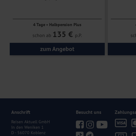
mit Tanzabend, Live-Konzert u. v. m.
4 Tage • Halbpension Plus
135 €
schon ab
p.P.
sc
zum Angebot
Anschrift
Besucht uns
Zahlungs
Reisen Aktuell GmbH
In den Weniken 1
D - 56070 Koblenz