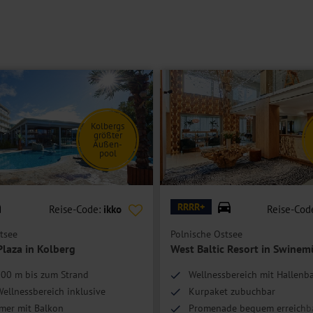
Kolbergs
größter
Außen-
pool
© West Baltic Resort
RRRR+
Reise-Code:
ikko
Reise-Cod
tsee
Polnische Ostsee
Plaza in Kolberg
West Baltic Resort in Swine
100 m bis zum Strand
Wellnessbereich mit Hallen
ellnessbereich inklusive
Kurpaket zubuchbar
mer mit Balkon
Promenade bequem erreichb