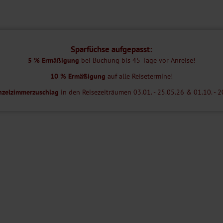
 20 km entfernt.
staurant)
 mit Sonnenliegen sowie ein Spielplatz für die jungen Gäste.
Sparfüchse aufgepasst:
 Sauna, der Dampfsauna oder der Infrarotsauna. Ein kleiner
5 % Ermäßigung
bei Buchung bis 45 Tage vor Anreise!
10 % Ermäßigung
auf alle Reisetermine!
nzelzimmerzuschlag
in den Reisezeiträumen 03.01. - 25.05.26 & 01.10. - 2
emeinen nicht geeignet. Bitte kontaktieren Sie im Zweifel unser
betten, Bad oder Dusche/WC, Föhn, TV, Kühlschrank, Wasserkocher und