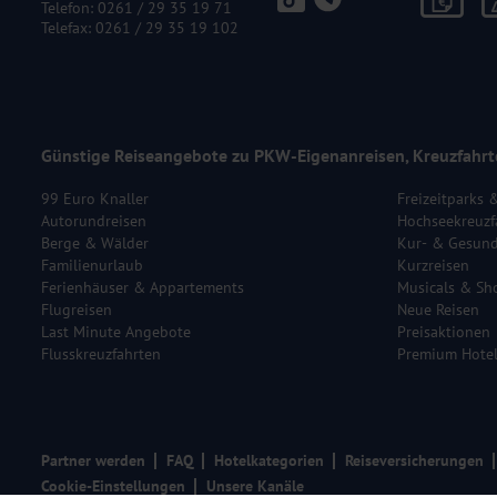
Telefon:
0261 / 29 35 19 71
Telefax: 0261 / 29 35 19 102
Günstige Reiseangebote zu PKW-Eigenanreisen, Kreuzfahrt
99 Euro Knaller
Freizeitparks 
Autorundreisen
Hochseekreuzf
Berge & Wälder
Kur- & Gesund
Familienurlaub
Kurzreisen
Ferienhäuser & Appartements
Musicals & Sh
Flugreisen
Neue Reisen
Last Minute Angebote
Preisaktionen
Flusskreuzfahrten
Premium Hote
Partner werden
FAQ
Hotelkategorien
Reiseversicherungen
Cookie-Einstellungen
Unsere Kanäle