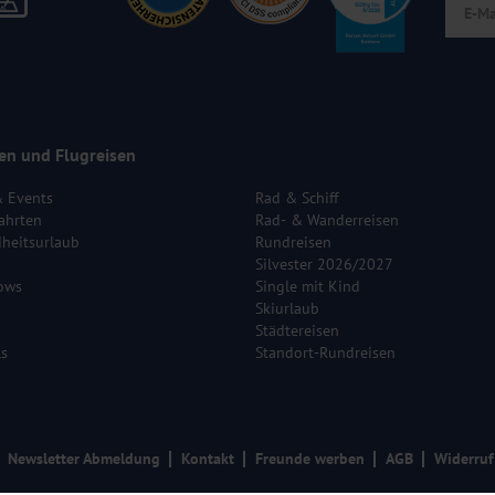
en und Flugreisen
& Events
Rad & Schiff
ahrten
Rad- & Wanderreisen
heitsurlaub
Rundreisen
Silvester 2026/2027
ows
Single mit Kind
Skiurlaub
Städtereisen
ls
Standort-Rundreisen
Newsletter Abmeldung
Kontakt
Freunde werben
AGB
Widerruf