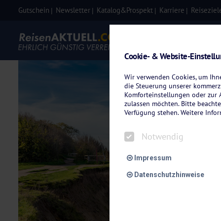
Gutschein
Newsletter
Katalog&Prospekt
Karriere
Reiseziel
Eigenanre
Cookie- & Website-Einstell
Wir verwenden Cookies, um Ihnen
die Steuerung unserer kommerzi
Komforteinstellungen oder zur A
zulassen möchten. Bitte beachte
Verfügung stehen. Weitere Info
Notwendig
Impressum
Datenschutzhinweise