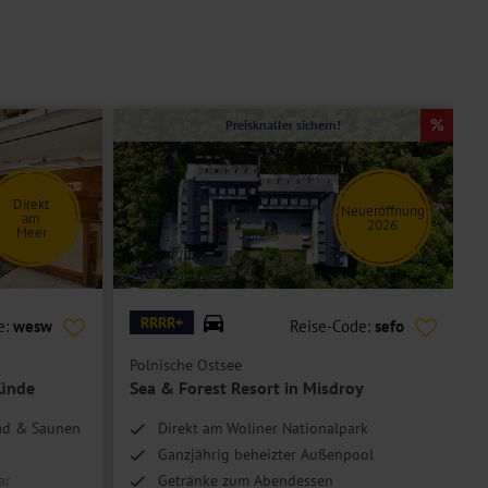
Preisknaller sichern!
Direkt
Neueröffnung
am
2026
Meer
© Sea & Forest Resort
© G
RRRR+
e:
wesw
Reise-Code:
sefo
Polnische Ostsee
P
münde
Sea & Forest Resort in Misdroy
bad & Saunen
Direkt am Woliner Nationalpark
Ganzjährig beheizter Außenpool
ar
Getränke zum Abendessen