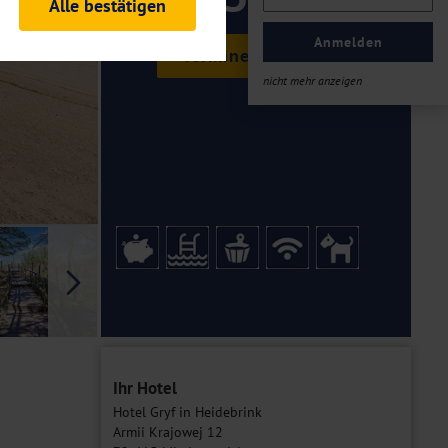
ab €
Alle bestätigen
rheitsrelevante
ofil eingeloggt bleiben
Anmelden
Termine & Preise
ellen.
nicht mehr anzeigen
tiken und Analysen. Mithilfe
Web-Auftritts ermitteln und
n es zu einer Drittlands
er Daten finden Sie in unseren
Galerie
Ihr Hotel
Hotel Gryf in Heidebrink
Armii Krajowej 12