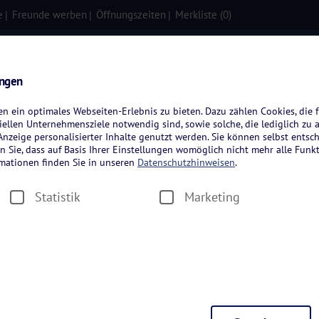
e
Freunde werben
Öffnungszeiten
Merkliste (
0
)
isen
Kreuzfahrten
Flugreisen
ungen
 ein optimales Webseiten-Erlebnis zu bieten. Dazu zählen Cookies, die f
ellen Unternehmensziele notwendig sind, sowie solche, die lediglich zu 
nzeige personalisierter Inhalte genutzt werden. Sie können selbst entsc
n Sie, dass auf Basis Ihrer Einstellungen womöglich nicht mehr alle Funkt
rmationen finden Sie in unseren
Datenschutzhinweisen
.
Statistik
Marketing