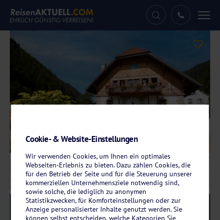
Tog
nav
Cookie- & Website-Einstellungen
Galerie
© Hotel Hofgut Sternen
Wir verwenden Cookies, um Ihnen ein optimales
Webseiten-Erlebnis zu bieten. Dazu zählen Cookies, die
für den Betrieb der Seite und für die Steuerung unserer
kommerziellen Unternehmensziele notwendig sind,
sowie solche, die lediglich zu anonymen
Statistikzwecken, für Komforteinstellungen oder zur
Reise-Code:
ster
RRR
Anzeige personalisierter Inhalte genutzt werden. Sie
können selbst entscheiden, welche Kategorien Sie