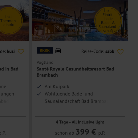
Inkl.
Eintritt
Inkl.
in die
Thermen-
Bade- &
eintritt
Saunaland-
schaft
© Santé Royale Gesundheitsresort Bad Brambach
© F
RRRR
ode:
kusi
Reise-Code:
sabb
Vogtland
T
ad in Bad
Santé Royale Gesundheitsresort Bad
Brambach
rme
Am Kurpark
dungen
Wohltuende Bade- und
nbad
Saunalandschaft Bad Brambach
n
4 Tage • All Inclusive light
399 €
p.P.
schon ab
p.P.