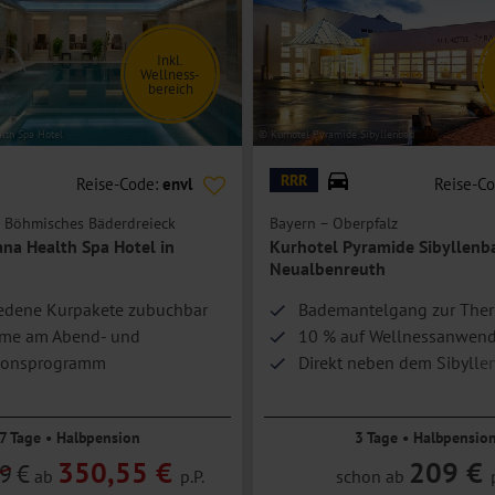
Inkl.
Wellness-
bereich
lth Spa Hotel
© Kurhotel Pyramide Sibyllenbad
RRR
Reise-Code:
envl
Reise-C
– Böhmisches Bäderdreieck
Bayern – Oberpfalz
ana Health Spa Hotel in
Kurhotel Pyramide Sibyllenb
Neualbenreuth
edene Kurpakete zubuchbar
Bademantelgang zur The
hme am Abend- und
10 % auf Wellnessanwen
ionsprogramm
Direkt neben dem Sibylle
gelegen
7 Tage • Halbpension
3 Tage • Halbpensio
350,55 €
209 €
9
€
ab
p.P.
schon ab