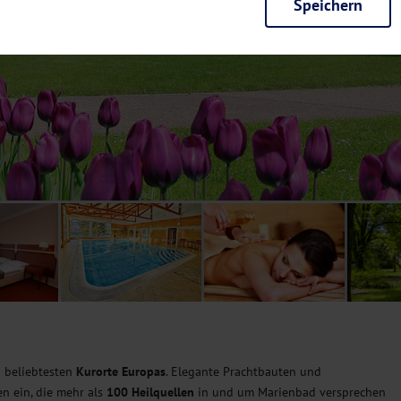
Speichern
rieb der Seite unbedingt notwendig und ermöglichen beispielsweise siche
en wir mit dieser Art von Cookies ebenfalls erkennen, ob Sie in Ihrem Pr
e bei einem erneuten Besuch unserer Seite schneller zur Verfügung zu st
seite weiter zu verbessern, erfassen wir anonymisierte Daten für Statis
ielsweise die Besucherzahlen und den Effekt bestimmter Seiten unseres 
nutzen hierfür Dienste von Google und Facebook. Durch diese Dienste kan
bsite erfassten Daten, kommen. Weitere Hinweise zu der Verarbeitung Ihr
nen Ihre Einwilligung jederzeit in den
Cookie-Einstellungen
widerrufen.
m Ihnen personalisierte Inhalte, passend zu Ihren Interessen anzuzeigen.
d beliebtesten
Kurorte Europas
. Elegante Prachtbauten und
n ein, die mehr als
100 Heilquellen
in und um Marienbad versprechen