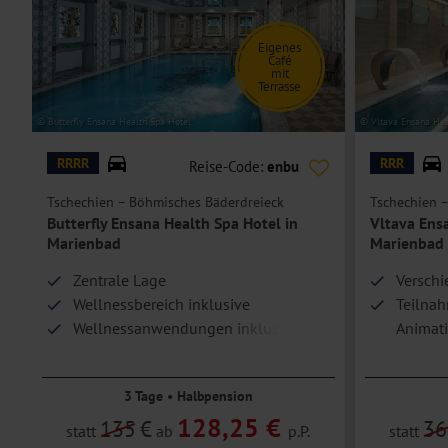
Eigenes
Café
mit
Terrasse
© Butterfly Ensana Health Spa Hotel
© Vltava Ensana Hea
RRRR
RRR
Reise-Code:
enbu
Tschechien – Böhmisches Bäderdreieck
Tschechien 
Butterfly Ensana Health Spa Hotel in
Vltava Ens
Marienbad
Marienbad
Zentrale Lage
Verschi
Wellnessbereich inklusive
Teilna
Wellnessanwendungen inklusive
Animat
3 Tage • Halbpension
128,25 €
135
€
36
statt
ab
p.P.
statt