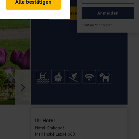
Alle bestätigen
rheitsrelevante
Termine & Preise
ofil eingeloggt bleiben
Anmelden
ellen.
nicht mehr anzeigen
tiken und Analysen. Mithilfe
Web-Auftritts ermitteln und
n es zu einer Drittlands
er Daten finden Sie in unseren
Galerie
Ihr Hotel
Hotel Krakonoš
Mariánské Lázně 660