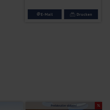
@
E-Mail
Drucken
Preisknaller sichern!