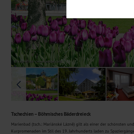
Notwendig
Diese Cookies sind für den Bet
Funktionalitäten. Außerdem könn
möchten, um Ihnen unsere Dienst
Statistik
Um unser Angebot und unsere Web
dieser Cookies können wir beisp
unsere Inhalte optimieren. Wir 
Übermittlung, der auf unsere We
Datenschutzhinweisen
. Sie kön
© kaprikfoto – www.adobe.com
Marketing
Diese Cookies werden genutzt, u
Tschechien – Böhmisches Bäderdreieck
Marienbad (tsch.: Mariánské Lázně) gilt als einer der schönsten un
Kurpromenaden im Stil des 19. Jahrhunderts laden zu Spaziergänge