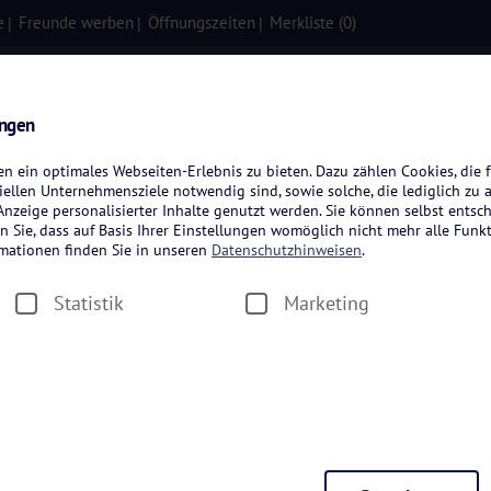
e
Freunde werben
Öffnungszeiten
Merkliste (
0
)
isen
Kreuzfahrten
Flugreisen
ungen
 ein optimales Webseiten-Erlebnis zu bieten. Dazu zählen Cookies, die f
ellen Unternehmensziele notwendig sind, sowie solche, die lediglich zu 
nzeige personalisierter Inhalte genutzt werden. Sie können selbst entsc
n Sie, dass auf Basis Ihrer Einstellungen womöglich nicht mehr alle Funkt
rmationen finden Sie in unseren
Datenschutzhinweisen
.
Statistik
Marketing