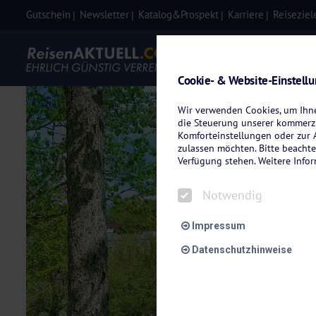
Gutschein
Newsletter
Katalog&Prospekt
Karriere
Reiseziel
Eigenanre
Cookie- & Website-Einstell
Wir verwenden Cookies, um Ihnen
die Steuerung unserer kommerzi
Komforteinstellungen oder zur A
zulassen möchten. Bitte beachte
Verfügung stehen. Weitere Info
Notwendig
Impressum
Datenschutzhinweise