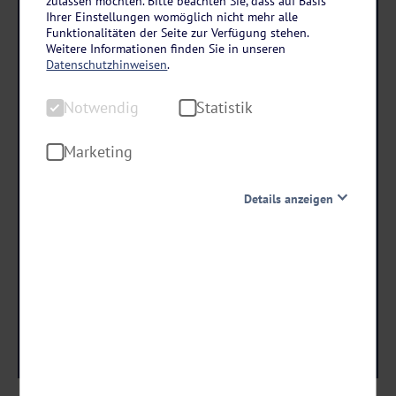
zulassen möchten. Bitte beachten Sie, dass auf Basis
Italien - Gardasee
Ihrer Einstellungen womöglich nicht mehr alle
Hotel La Limonaia in Limone sul Garda
Funktionalitäten der Seite zur Verfügung stehen.
Weitere Informationen finden Sie in unseren
4 Tage • Halbpension
Datenschutzhinweisen
.
Herrliche Panoramalage
Notwendig
Statistik
Hoteleigene Pizzeria
Marketing
schon ab €
179 ,-
Details anzeigen
Notwendig
Termine & Preise
Diese Cookies sind für den Betrieb der Seite unbedingt
notwendig und ermöglichen beispielsweise
sicherheitsrelevante Funktionalitäten. Außerdem
können wir mit dieser Art von Cookies ebenfalls
erkennen, ob Sie in Ihrem Profil eingeloggt bleiben
möchten, um Ihnen unsere Dienste bei einem erneuten
Besuch unserer Seite schneller zur Verfügung zu stellen.
Statistik