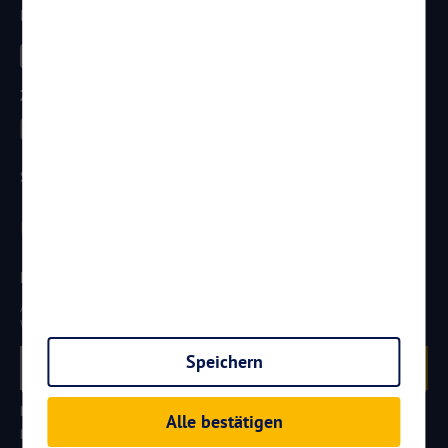
Besucht uns
Zahlungsarten
Sicherheit
Newsletter
Aktuelle Reiseangebote, Urlaubsideen und Neuigkeiten aus der
Welt von
Reisen
AKTUELL.COM
erhalten:
Speichern
Anmelden
Partner werden
FAQ
Hotelkategorien
Alle bestätigen
Reiseversicherungen
Newsletter Abmeldung
Kontakt