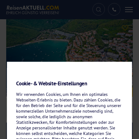
Tog
nav
Cookie- & Website-Einstellungen
Galerie
© xbrchx - stock.adobe.com
Wir verwenden Cookies, um Ihnen ein optimales
Webseiten-Erlebnis zu bieten. Dazu zählen Cookies, die
für den Betrieb der Seite und für die Steuerung unserer
kommerziellen Unternehmensziele notwendig sind,
sowie solche, die lediglich zu anonymen
Statistikzwecken, für Komforteinstellungen oder zur
Anzeige personalisierter Inhalte genutzt werden. Sie
Reise-Code:
nara
RRRR
können selbst entscheiden, welche Kategorien Sie
zulassen möchten. Bitte beachten Sie, dass auf Basis