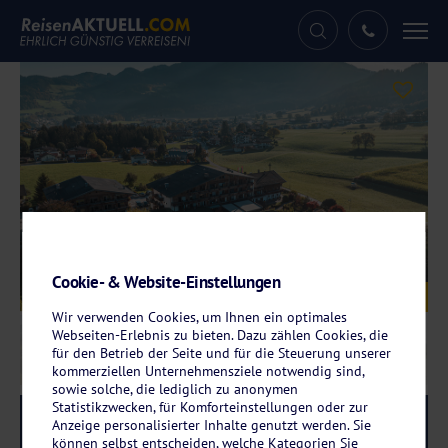
Tog
nav
Cookie- & Website-Einstellungen
Galerie
© Hotel Pirchnerhof
Wir verwenden Cookies, um Ihnen ein optimales
Webseiten-Erlebnis zu bieten. Dazu zählen Cookies, die
für den Betrieb der Seite und für die Steuerung unserer
kommerziellen Unternehmensziele notwendig sind,
sowie solche, die lediglich zu anonymen
Statistikzwecken, für Komforteinstellungen oder zur
Reise-Code:
pira
RRRR
Anzeige personalisierter Inhalte genutzt werden. Sie
können selbst entscheiden, welche Kategorien Sie