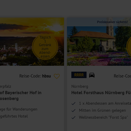
ad oder Dusche/WC, Föhn, TV und Telefon.
Preisknaller sichern!
verfügen bei gleicher Ausstattung außerdem über eine ebenerdige
tal.
Täglich
1
Getränk
zum
Abend-
essen
adobe.com
© DeVIce - fotolia.com
RRRR
Reise-Code:
hbsu
Reise-Co
rpfalz
Nürnberg
f Bayerischer Hof in
Hotel Forsthaus Nürnberg Fü
Rosenberg
1 x Abendessen am Anreiset
Lage für Wanderungen
Mitten im Grünen gelegen
geführtes Hotel
Wellnessbereich "Forst Spa"