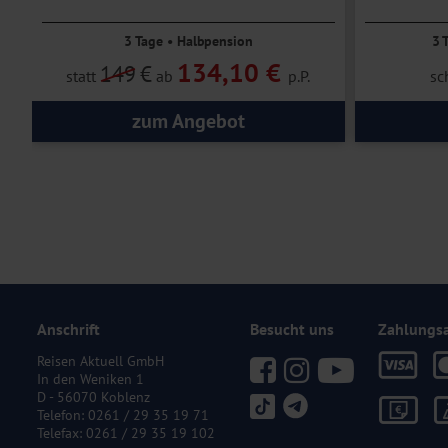
3 Tage • Halbpension
3 
134,10 €
149
€
statt
ab
p.P.
sc
zum Angebot
Anschrift
Besucht uns
Zahlungs
Reisen Aktuell GmbH
In den Weniken 1
D - 56070 Koblenz
Telefon:
0261 / 29 35 19 71
Telefax: 0261 / 29 35 19 102