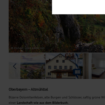
Notwendig
Diese Cookies sind für den Bet
Funktionalitäten. Außerdem könn
möchten, um Ihnen unsere Dienst
Statistik
Um unser Angebot und unsere Web
dieser Cookies können wir beisp
unsere Inhalte optimieren. Wir 
Übermittlung, der auf unsere We
Datenschutzhinweisen
. Sie kön
© Michael - stock.adobe.com
Marketing
Diese Cookies werden genutzt, u
Oberbayern – Altmühltal
Bizarre Dolomitenfelsen, alte Burgen und Schlösser, saftig grüne W
einer
Landschaft wie aus dem Bilderbuch.