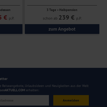
ndessen
3 Tage • Halbpension
5 €
239 €
p.P.
schon ab
p.P.
zum Angebot
etter
e Reiseangebote, Urlaubsideen und Neuigkeiten aus der Welt
isen
AKTUELL.COM
erhalten:
Anmelden