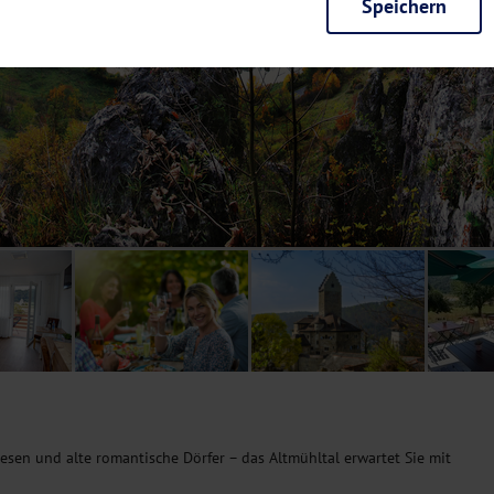
Speichern
rieb der Seite unbedingt notwendig und ermöglichen beispielsweise siche
en wir mit dieser Art von Cookies ebenfalls erkennen, ob Sie in Ihrem Pr
e bei einem erneuten Besuch unserer Seite schneller zur Verfügung zu st
seite weiter zu verbessern, erfassen wir anonymisierte Daten für Statis
ielsweise die Besucherzahlen und den Effekt bestimmter Seiten unseres 
nutzen hierfür Dienste von Google und Facebook. Durch diese Dienste kan
bsite erfassten Daten, kommen. Weitere Hinweise zu der Verarbeitung Ihr
nen Ihre Einwilligung jederzeit in den
Cookie-Einstellungen
widerrufen.
m Ihnen personalisierte Inhalte, passend zu Ihren Interessen anzuzeigen.
iesen und alte romantische Dörfer – das Altmühltal erwartet Sie mit