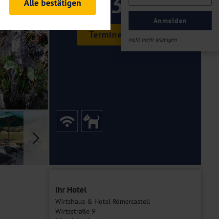
139 ,-
Alle bestätigen
rheitsrelevante
ofil eingeloggt bleiben
Anmelden
ellen.
Termine & Preise
nicht mehr anzeigen
tiken und Analysen. Mithilfe
Web-Auftritts ermitteln und
n es zu einer Drittlands
er Daten finden Sie in unseren
Galerie
Ihr Hotel
Wirtshaus & Hotel Römercastell
Wirtsstraße 9