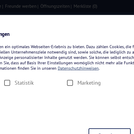
e
Freunde werben
Öffnungszeiten
Merkliste (
0
)
isen
Kreuzfahrten
Flugreisen
ungen
 ein optimales Webseiten-Erlebnis zu bieten. Dazu zählen Cookies, die f
ellen Unternehmensziele notwendig sind, sowie solche, die lediglich zu 
nzeige personalisierter Inhalte genutzt werden. Sie können selbst entsc
n Sie, dass auf Basis Ihrer Einstellungen womöglich nicht mehr alle Funkt
rmationen finden Sie in unseren
Datenschutzhinweisen
.
Statistik
Marketing