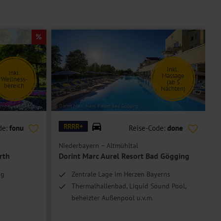
Inkl.
Inkl.
Massage
Wellness-
(ab 5
bereich
Nächten)
© Dorint Marc Aurel Resort Bad Gögging
© T
RRRR+
de:
fonu
Reise-Code:
done
Niederbayern – Altmühltal
N
rth
Dorint Marc Aurel Resort Bad Gögging
ag
Zentrale Lage im Herzen Bayerns
Thermalhallenbad, Liquid Sound Pool,
beheizter Außenpool u.v.m.