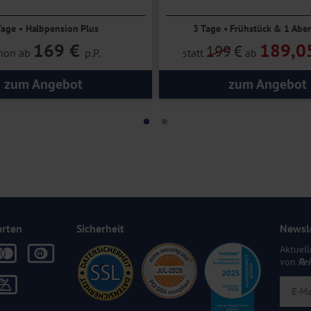
Tage • Halbpension Plus
3 Tage • Frühstück & 1 Abe
169 €
189,0
199
€
hon ab
p.P.
statt
ab
zum Angebot
zum Angebot
arten
Sicherheit
Newsl
Aktuell
von
Re