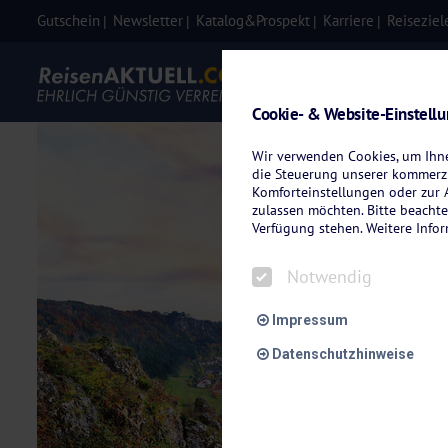
Gutschein
Newsletter
Katalog&Prospekt
Karriere
Reiseziel
Eigenanre
Cookie- & Website-Einstell
Wir verwenden Cookies, um Ihnen
die Steuerung unserer kommerzi
Komforteinstellungen oder zur A
zulassen möchten. Bitte beachte
Verfügung stehen. Weitere Info
Notwendig
Impressum
Datenschutzhinweise