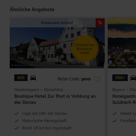
und Telefon.
Ähnliche Angebote
Die
Doppelzimmer Standard
begrüßen Sie mit einem Doppelbett, B
Preisknaller sichern!
Die
Doppelzimmer Komfort
sind neu und modern eingerichtet. Sie 
Dusche, Kühlschrank und Balkon oder Terrasse mit Blick ins Altmühl
Die
Einzelzimmer
sind Doppelzimmer zur Einzelbelegung.
Historisches
Boutique-
Hotel
Hoteleinrichtungen und Zimmerausstattung teilweise gegen Gebühr.
© Boutique Hotel Zur Post
© vulcanus - stock.
RRR
RRR+
Reise-Code:
povo
Niederbayern – Altmühltal
Bayern – Obe
Boutique Hotel Zur Post in Vohburg an
Hotelgastho
der Donau
Sulzbach-
Lage am Ufer der Donau
Ideale 
Historische Herzogstadt
Familien
Rund 18 km bis Ingolstadt