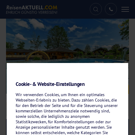
Tog
nav
Cookie- & Website-Einstellungen
Galerie
© Hotel Rupertihof
Wir verwenden Cookies, um Ihnen ein optimales
Webseiten-Erlebnis zu bieten. Dazu zählen Cookies, die
für den Betrieb der Seite und für die Steuerung unserer
kommerziellen Unternehmensziele notwendig sind,
sowie solche, die lediglich zu anonymen
Statistikzwecken, für Komforteinstellungen oder zur
Reise-Code:
rain
Anzeige personalisierter Inhalte genutzt werden. Sie
RRR+
können selbst entscheiden, welche Kategorien Sie