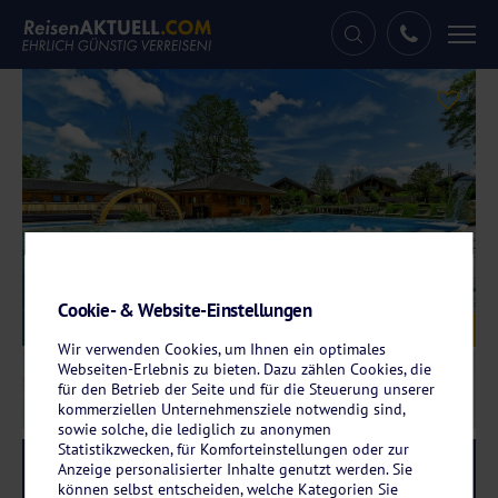
Tog
nav
Cookie- & Website-Einstellungen
Galerie
© Hotel Rupertihof
Wir verwenden Cookies, um Ihnen ein optimales
Webseiten-Erlebnis zu bieten. Dazu zählen Cookies, die
für den Betrieb der Seite und für die Steuerung unserer
kommerziellen Unternehmensziele notwendig sind,
sowie solche, die lediglich zu anonymen
Statistikzwecken, für Komforteinstellungen oder zur
Reise-Code:
rain
Anzeige personalisierter Inhalte genutzt werden. Sie
RRR+
können selbst entscheiden, welche Kategorien Sie