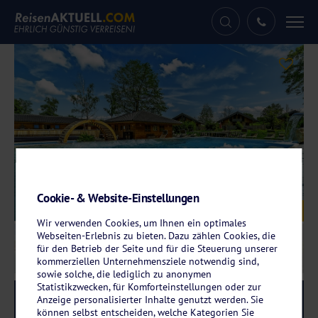
Tog
nav
Cookie- & Website-Einstellungen
Galerie
© Hotel Rupertihof
Wir verwenden Cookies, um Ihnen ein optimales
Webseiten-Erlebnis zu bieten. Dazu zählen Cookies, die
für den Betrieb der Seite und für die Steuerung unserer
kommerziellen Unternehmensziele notwendig sind,
sowie solche, die lediglich zu anonymen
Statistikzwecken, für Komforteinstellungen oder zur
Reise-Code:
rain
Anzeige personalisierter Inhalte genutzt werden. Sie
RRR+
können selbst entscheiden, welche Kategorien Sie