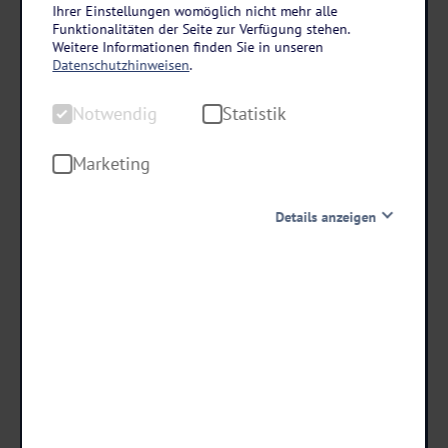
Erzgebirge
Ihrer Einstellungen womöglich nicht mehr alle
Funktionalitäten der Seite zur Verfügung stehen.
Hotel Saigerhütte in Olbernhau
Weitere Informationen finden Sie in unseren
4 Tage • Halbpension
Datenschutzhinweisen
.
Im Zentrum des Erzgebirges
Notwendig
Statistik
Nahe des Spielzeugdorfs Seiffen
An Grenze zur Tsch. Republik
Marketing
Details anzeigen
schon ab €
111 ,-
Notwendig
Diese Cookies sind für den Betrieb der Seite unbedingt
notwendig und ermöglichen beispielsweise
Termine & Preise
sicherheitsrelevante Funktionalitäten. Außerdem
können wir mit dieser Art von Cookies ebenfalls
erkennen, ob Sie in Ihrem Profil eingeloggt bleiben
möchten, um Ihnen unsere Dienste bei einem erneuten
Besuch unserer Seite schneller zur Verfügung zu stellen.
Statistik