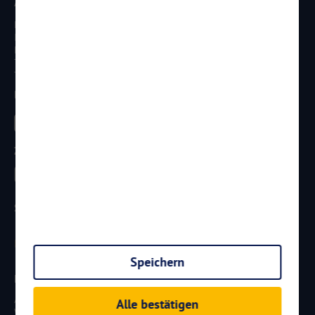
Anschrift
Reisen Aktuell GmbH
In den Weniken 1
D - 56070 Koblenz
Telefon:
0261 / 29 35 19 71
Telefax: 0261 / 29 35 19 102
Besucht uns
Zahlungsarten
Sicherheit
Speichern
Newsletter
Aktuelle Reiseangebote, Urlaubsideen und Neuigkeiten aus der
Alle bestätigen
Welt von
Reisen
AKTUELL.COM
erhalten: