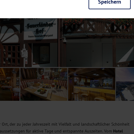
Speichern
rieb der Seite unbedingt notwendig und ermöglichen beispielsweise siche
en wir mit dieser Art von Cookies ebenfalls erkennen, ob Sie in Ihrem Pr
e bei einem erneuten Besuch unserer Seite schneller zur Verfügung zu st
seite weiter zu verbessern, erfassen wir anonymisierte Daten für Statis
ielsweise die Besucherzahlen und den Effekt bestimmter Seiten unseres 
nutzen hierfür Dienste von Google und Facebook. Durch diese Dienste kan
bsite erfassten Daten, kommen. Weitere Hinweise zu der Verarbeitung Ihr
nen Ihre Einwilligung jederzeit in den
Cookie-Einstellungen
widerrufen.
m Ihnen personalisierte Inhalte, passend zu Ihren Interessen anzuzeigen.
 Ort, der zu jeder Jahreszeit mit Vielfalt und landschaftlicher Schönheit
oraussetzungen für aktive Tage und entspannte Auszeiten. Vom
Hotel