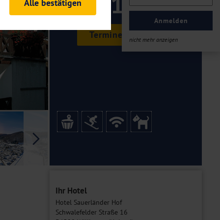
119 ,-
Alle bestätigen
rheitsrelevante
ofil eingeloggt bleiben
Anmelden
ellen.
Termine & Preise
nicht mehr anzeigen
tiken und Analysen. Mithilfe
Web-Auftritts ermitteln und
n es zu einer Drittlands
er Daten finden Sie in unseren
Galerie
Ihr Hotel
Hotel Sauerländer Hof
Schwalefelder Straße 16