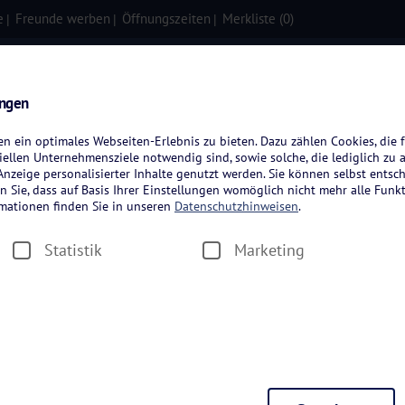
e
Freunde werben
Öffnungszeiten
Merkliste (
0
)
isen
Kreuzfahrten
Flugreisen
ungen
 ein optimales Webseiten-Erlebnis zu bieten. Dazu zählen Cookies, die f
ellen Unternehmensziele notwendig sind, sowie solche, die lediglich zu 
nzeige personalisierter Inhalte genutzt werden. Sie können selbst entsc
n Sie, dass auf Basis Ihrer Einstellungen womöglich nicht mehr alle Funkt
rmationen finden Sie in unseren
Datenschutzhinweisen
.
Statistik
Marketing