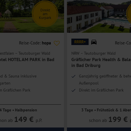
Direkt
am
Kurpark
ock.adobe.com
© Peter Aldag
RRRR+
Reise-Code:
hopa
Reise-C
estfalen – Teutoburger Wald
NRW – Teutoburger Wald
tel HOTEL AM PARK in Bad
Gräflicher Park Health & Bal
in Bad Driburg
d & Sauna inklusive
Ganzjährig geöffneter & behe
garten
Außenpool
m Gräflichen Park
Direkt im Gräflichen Park
4 Tage • Halbpension
3 Tage • Frühstück & 1 Abe
149 €
199 €
hon ab
p.P.
schon ab