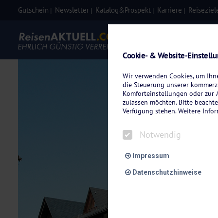
Gutschein
Newsletter
Katalog&Prospekt
Karriere
Reiseziel
Eigenanre
Cookie- & Website-Einstell
Wir verwenden Cookies, um Ihnen
die Steuerung unserer kommerzi
Komforteinstellungen oder zur A
zulassen möchten. Bitte beachte
Verfügung stehen. Weitere Info
Notwendig
Impressum
Datenschutzhinweise