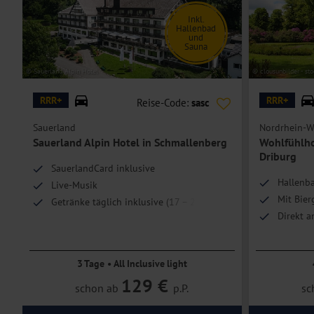
Inkl.
Hallenbad
und
Sauna
© Sauerland Alpin Hotel
© clousunbilder - st
RRR+
RRR+
Reise-Code:
sasc
Sauerland
Nordrhein-W
Sauerland Alpin Hotel in Schmallenberg
Wohlfühlho
Driburg
SauerlandCard inklusive
Hallenba
Live-Musik
o
Mit Bier
Getränke täglich inklusive (17 – 24 Uhr)
Direkt a
3 Tage • All Inclusive light
129 €
schon ab
p.P.
sc