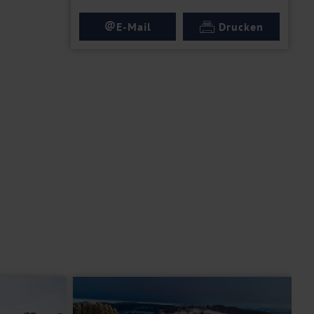
@
E-Mail
Drucken