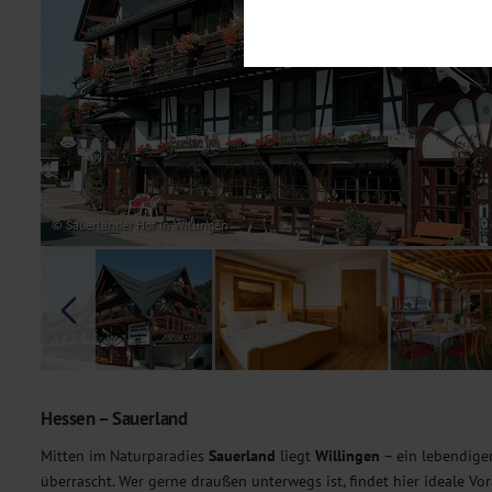
Notwendig
Diese Cookies sind für den Bet
Funktionalitäten. Außerdem könn
möchten, um Ihnen unsere Dienst
Statistik
Um unser Angebot und unsere Web
dieser Cookies können wir beisp
unsere Inhalte optimieren. Wir 
Übermittlung, der auf unsere We
Datenschutzhinweisen
. Sie kön
© Sauerländer Hof in Willingen
Marketing
Diese Cookies werden genutzt, u
Hessen – Sauerland
Mitten im Naturparadies
Sauerland
liegt
Willingen
– ein lebendiger
überrascht. Wer gerne draußen unterwegs ist, findet hier ideale V