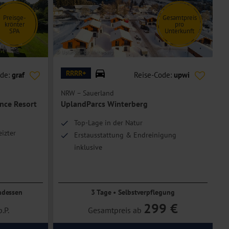
Preisge-
Gesamtpreis
krönter
pro
SPA
Unterkunft
© UplandParcs Winterberg
© U
RRRR+
ode:
graf
Reise-Code:
upwi
NRW – Sauerland
N
ance Resort
UplandParcs Winterberg
Top-Lage in der Natur
izter
Erstausstattung & Endreinigung
inklusive
Gesamtpreis pro Unterkunft
für bis zu 4 Personen
ndessen
3 Tage • Selbstverpflegung
299 €
p.P.
Gesamtpreis ab