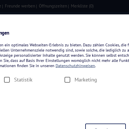
e
Freunde werben
Öffnungszeiten
Merkliste (
0
)
isen
Kreuzfahrten
Flugreisen
ungen
 ein optimales Webseiten-Erlebnis zu bieten. Dazu zählen Cookies, die f
ellen Unternehmensziele notwendig sind, sowie solche, die lediglich zu 
nzeige personalisierter Inhalte genutzt werden. Sie können selbst entsc
n Sie, dass auf Basis Ihrer Einstellungen womöglich nicht mehr alle Funkt
rmationen finden Sie in unseren
Datenschutzhinweisen
.
Statistik
Marketing