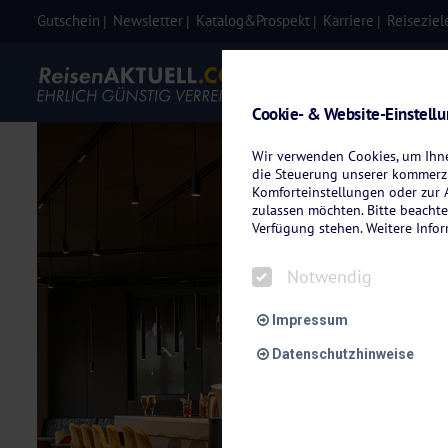
Gutschein
Newsletter
Katalog&Prospekt
Karriere
Reiseziel
Eigenanre
Cookie- & Website-Einstell
Wir verwenden Cookies, um Ihnen
die Steuerung unserer kommerzi
Komforteinstellungen oder zur A
zulassen möchten. Bitte beachte
Verfügung stehen. Weitere Info
Notwendig
Impressum
Datenschutzhinweise