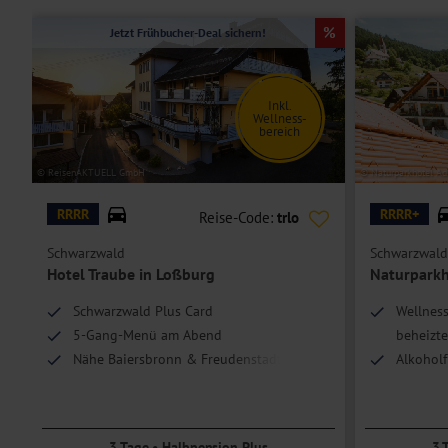
Jetzt Frühbucher-Deal sichern!
Inkl.
Wellness-
bereich
© ReisenAKTUELL GmbH
© Naturparkhotel Ad
RRRR
RRRR+
Reise-Code:
trlo
Schwarzwald
Schwarzwald
Hotel Traube in Loßburg
Naturparkh
Schwarzwald Plus Card
Wellness
5-Gang-Menü am Abend
beheizt
Nähe Baiersbronn & Freudenstadt
Alkoholf
inkl.
Umfangr
3 Tage • Halbpension Plus
3 