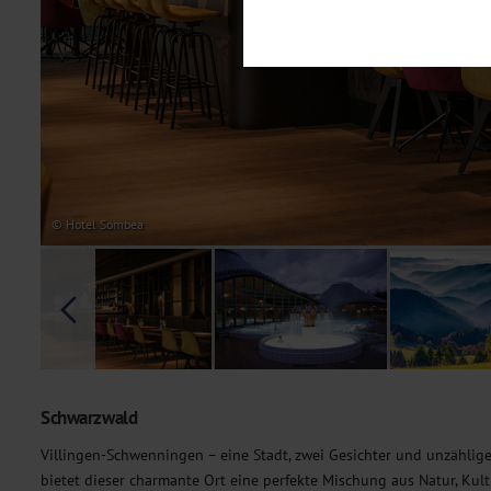
Notwendig
Diese Cookies sind für den Bet
Funktionalitäten. Außerdem könn
möchten, um Ihnen unsere Dienst
Statistik
Um unser Angebot und unsere Web
dieser Cookies können wir beisp
unsere Inhalte optimieren. Wir 
Übermittlung, der auf unsere We
Datenschutzhinweisen
. Sie kön
© Hotel Sombea
Marketing
Diese Cookies werden genutzt, u
Schwarzwald
Villingen-Schwenningen – eine Stadt, zwei Gesichter und unzählig
bietet dieser charmante Ort eine perfekte Mischung aus Natur, Kul