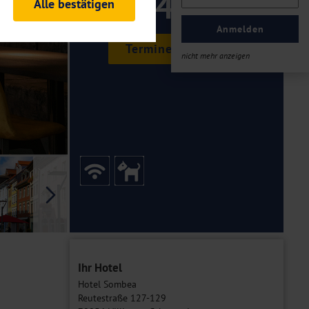
149 ,-
Alle bestätigen
rheitsrelevante
ofil eingeloggt bleiben
Anmelden
ellen.
Termine & Preise
nicht mehr anzeigen
tiken und Analysen. Mithilfe
Web-Auftritts ermitteln und
n es zu einer Drittlands
er Daten finden Sie in unseren
Galerie
Ihr Hotel
Hotel Sombea
Reutestraße 127-129