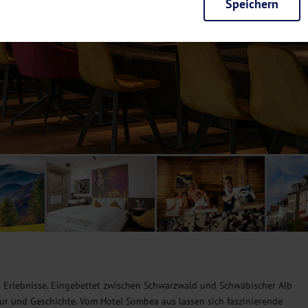
Speichern
rieb der Seite unbedingt notwendig und ermöglichen beispielsweise siche
en wir mit dieser Art von Cookies ebenfalls erkennen, ob Sie in Ihrem Pr
e bei einem erneuten Besuch unserer Seite schneller zur Verfügung zu st
seite weiter zu verbessern, erfassen wir anonymisierte Daten für Statis
ielsweise die Besucherzahlen und den Effekt bestimmter Seiten unseres 
nutzen hierfür Dienste von Google und Facebook. Durch diese Dienste kan
bsite erfassten Daten, kommen. Weitere Hinweise zu der Verarbeitung Ihr
nen Ihre Einwilligung jederzeit in den
Cookie-Einstellungen
widerrufen.
m Ihnen personalisierte Inhalte, passend zu Ihren Interessen anzuzeigen.
e Erlebnisse. Eingebettet zwischen Schwarzwald und Schwäbischer Alb
tur und Geschichte. Vom Hotel Sombea aus lassen sich faszinierende