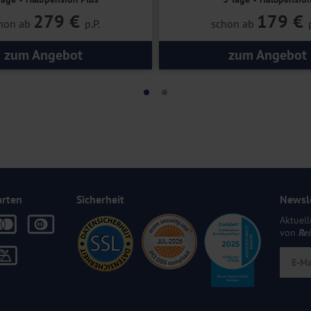
279 €
179 €
hon ab
p.P.
schon ab
zum Angebot
zum Angebot
arten
Sicherheit
Newsl
Aktuell
von
Re