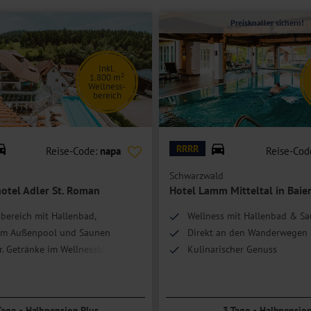
Preisknaller sichern!
Inkl.
1.800 m²
Wellness-
bereich
ler St. Roman
© Hotel Lamm Mitteltal
RRRR
Reise-Code:
napa
Reise-Cod
Schwarzwald
otel Adler St. Roman
Hotel Lamm Mitteltal in Baie
bereich mit Hallenbad,
Wellness mit Hallenbad & S
em Außenpool und Saunen
Direkt an den Wanderwegen
r. Getränke im Wellnessbistro
Kulinarischer Genuss
eiches Aktivprogramm
Tage • Halbpension Plus
3 Tage • Halbpensio