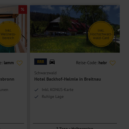
Inkl.
Inkl.
Wellness-
Hochschwarz-
bereich
wald-Card
© Hotel Backhof-Helmle
© H
RRR
e:
lamm
Reise-Code:
hebr
Schwarzwald
rsbronn
Hotel Backhof-Helmle in Breitnau
aunen
Inkl. KONUS-Karte
Ruhige Lage
n
3 Tage • Halbpension