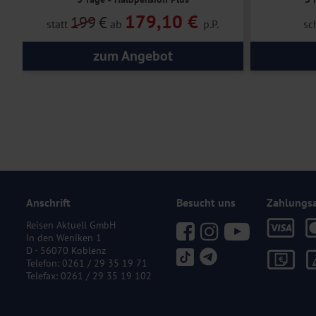
179,10 €
199
€
statt
ab
p.P.
sc
zum Angebot
Anschrift
Besucht uns
Zahlungs
Reisen Aktuell GmbH
In den Weniken 1
D - 56070 Koblenz
Telefon:
0261 / 29 35 19 71
Telefax: 0261 / 29 35 19 102