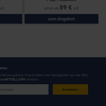
89 €
p.P.
schon ab
p.P.
zum Angebot
etter
e Reiseangebote, Urlaubsideen und Neuigkeiten aus der Welt
isen
AKTUELL.COM
erhalten:
Anmelden