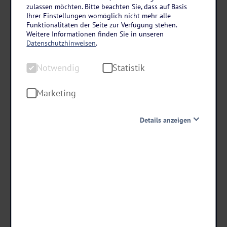
Italien – Trentino-Südtirol
zulassen möchten. Bitte beachten Sie, dass auf Basis
Hotel Stella delle Alpi in Ronzone
Ihrer Einstellungen womöglich nicht mehr alle
Funktionalitäten der Seite zur Verfügung stehen.
4 Tage • Halbpension
Weitere Informationen finden Sie in unseren
Datenschutzhinweisen
.
Familiengeführtes Wohlfühlhotel
Inkl. Schneeschuhwanderung im Winter
Notwendig
Statistik
Sonnige Panorama-Lage
Marketing
135
,-
statt ab €
Details anzeigen
121,50
ab €
Notwendig
Diese Cookies sind für den Betrieb der Seite unbedingt
notwendig und ermöglichen beispielsweise
Termine & Preise
sicherheitsrelevante Funktionalitäten. Außerdem
können wir mit dieser Art von Cookies ebenfalls
erkennen, ob Sie in Ihrem Profil eingeloggt bleiben
möchten, um Ihnen unsere Dienste bei einem erneuten
Besuch unserer Seite schneller zur Verfügung zu stellen.