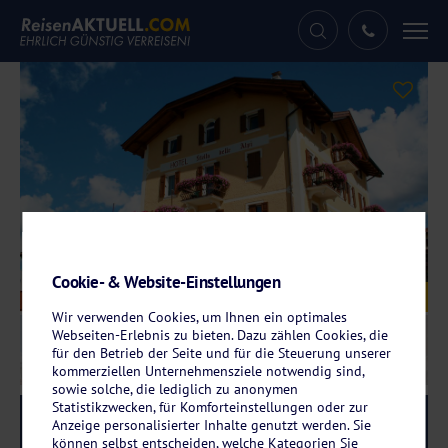
Tog
nav
Cookie- & Website-Einstellungen
Galerie
© Hotel Stella delle Alpi
Wir verwenden Cookies, um Ihnen ein optimales
Webseiten-Erlebnis zu bieten. Dazu zählen Cookies, die
für den Betrieb der Seite und für die Steuerung unserer
kommerziellen Unternehmensziele notwendig sind,
sowie solche, die lediglich zu anonymen
Statistikzwecken, für Komforteinstellungen oder zur
Reise-Code:
stal
RRR+
Anzeige personalisierter Inhalte genutzt werden. Sie
können selbst entscheiden, welche Kategorien Sie