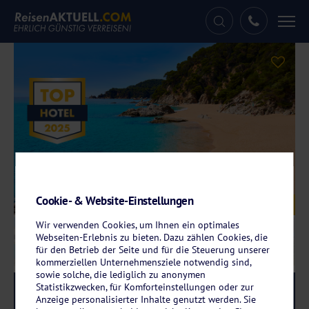
Tog
nav
Cookie- & Website-Einstellungen
Galerie
© Copyright TONO BALAGUER. All rights reserved
Wir verwenden Cookies, um Ihnen ein optimales
Webseiten-Erlebnis zu bieten. Dazu zählen Cookies, die
für den Betrieb der Seite und für die Steuerung unserer
kommerziellen Unternehmensziele notwendig sind,
sowie solche, die lediglich zu anonymen
Statistikzwecken, für Komforteinstellungen oder zur
Reise-Code:
catv
RRRR
Anzeige personalisierter Inhalte genutzt werden. Sie