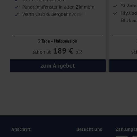
St. Anto
Panoramafenster in allen Zimmern
Idyllis
Warth Card & Bergbahnvorteile
Blick a
inklusive
Anton
Aktivurlaub im Naturparadies
Lampak
Vorarlberg
3 Tage • Halbpension
zubuch
189 €
schon ab
p.P.
sc
zum Angebot
Anschrift
Besucht uns
Zahlungs