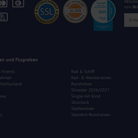
Aktuell
von
Re
en und Flugreisen
& Events
Rad & Schiff
ahrten
Rad- & Wanderreisen
heitsurlaub
Rundreisen
Silvester 2026/2027
ows
Single mit Kind
Skiurlaub
Städtereisen
ls
Standort-Rundreisen