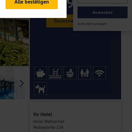
199 ,-
Alle bestätigen
rheitsrelevante
ofil eingeloggt bleiben
Anmelden
ellen.
Termine & Preise
nicht mehr anzeigen
tiken und Analysen. Mithilfe
Web-Auftritts ermitteln und
n es zu einer Drittlands
er Daten finden Sie in unseren
Galerie
Ihr Hotel
Hotel Walliserhof
Mühledörfle 158