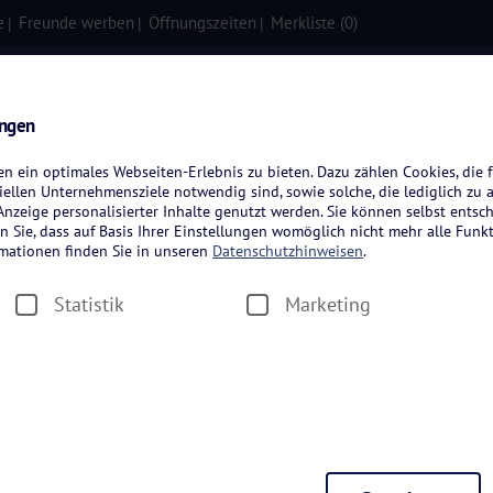
e
Freunde werben
Öffnungszeiten
Merkliste (
0
)
isen
Kreuzfahrten
Flugreisen
ungen
 ein optimales Webseiten-Erlebnis zu bieten. Dazu zählen Cookies, die f
ellen Unternehmensziele notwendig sind, sowie solche, die lediglich zu 
nzeige personalisierter Inhalte genutzt werden. Sie können selbst entsc
n Sie, dass auf Basis Ihrer Einstellungen womöglich nicht mehr alle Funkt
rmationen finden Sie in unseren
Datenschutzhinweisen
.
Statistik
Marketing