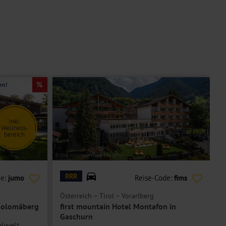
rn!
Inkl.
Wellness-
bereich
© first mountain Hotel Montafon
© H
RRR
de:
jumo
Reise-Code:
fims
Österreich – Tirol – Vorarlberg
Ö
tholomäberg
first mountain Hotel Montafon in
H
Gaschurn
elwelt