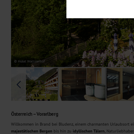
Notwendig
Diese Cookies sind für den Bet
Funktionalitäten. Außerdem könn
möchten, um Ihnen unsere Dienst
Statistik
Um unser Angebot und unsere Web
dieser Cookies können wir beisp
unsere Inhalte optimieren. Wir 
Übermittlung, der auf unsere We
Datenschutzhinweisen
. Sie kön
© Hotel Walliserhof
Marketing
Diese Cookies werden genutzt, u
Österreich – Vorarlberg
Willkommen in Brand bei Bludenz, einem charmanten Urlaubsort ei
majestätischen Bergen
bis hin zu
idyllischen Tälern
, Naturliebhaber