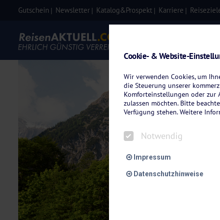
Gutschein
Newsletter
Katalog&Prospekt
Karriere
Reiseziel
Eigenanre
Cookie- & Website-Einstell
Wir verwenden Cookies, um Ihnen
die Steuerung unserer kommerzi
Komforteinstellungen oder zur A
zulassen möchten. Bitte beachte
Verfügung stehen. Weitere Info
Notwendig
Impressum
Datenschutzhinweise