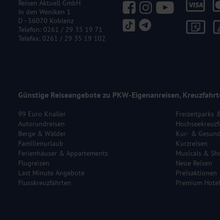
Reisen Aktuell GmbH
In den Weniken 1
D - 56070 Koblenz
Telefon:
0261 / 29 35 19 71
Telefax: 0261 / 29 35 19 102
Günstige Reiseangebote zu PKW-Eigenanreisen, Kreuzfahrt
99 Euro Knaller
Freizeitparks 
Autorundreisen
Hochseekreuzf
Berge & Wälder
Kur- & Gesund
Familienurlaub
Kurzreisen
Ferienhäuser & Appartements
Musicals & Sh
Flugreisen
Neue Reisen
Last Minute Angebote
Preisaktionen
Flusskreuzfahrten
Premium Hote