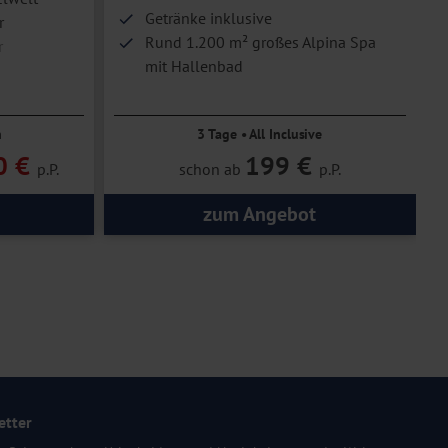
Getränke inklusive
r
Rund 1.200 m² großes Alpina Spa
r
mit Hallenbad
n
3 Tage • All Inclusive
0 €
199 €
p.P.
schon ab
p.P.
zum Angebot
etter