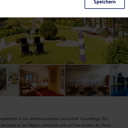
Speichern
rieb der Seite unbedingt notwendig und ermöglichen beispielsweise siche
en wir mit dieser Art von Cookies ebenfalls erkennen, ob Sie in Ihrem Pr
e bei einem erneuten Besuch unserer Seite schneller zur Verfügung zu st
seite weiter zu verbessern, erfassen wir anonymisierte Daten für Statis
ielsweise die Besucherzahlen und den Effekt bestimmter Seiten unseres 
nutzen hierfür Dienste von Google und Facebook. Durch diese Dienste kan
bsite erfassten Daten, kommen. Weitere Hinweise zu der Verarbeitung Ihr
nen Ihre Einwilligung jederzeit in den
Cookie-Einstellungen
widerrufen.
m Ihnen personalisierte Inhalte, passend zu Ihren Interessen anzuzeigen.
ngebettet in die atemberaubende Landschaft Vorarlbergs. Von
 kommen in der Region sicherlich voll auf ihre Kosten. Ihr Hotel