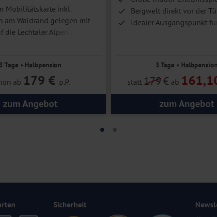
n Mobilitätskarte inkl.
Bergwelt direkt vor der Tü
ch am Waldrand gelegen mit
Idealer Ausgangspunkt fü
uf die Lechtaler Alpen und St.
Wanderungen
awanderung vor Ort
3 Tage • Halbpension
3 Tage • Halbpensio
bar
179 €
161,1
179
€
hon ab
p.P.
statt
ab
zum Angebot
zum Angebot
arten
Sicherheit
Newsl