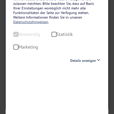
Österreich – Vorarlberg
zulassen möchten. Bitte beachten Sie, dass auf Basis
Hotel Walliserhof in Brand bei Bludenz
Ihrer Einstellungen womöglich nicht mehr alle
Funktionalitäten der Seite zur Verfügung stehen.
3 Tage • Halbpension
Weitere Informationen finden Sie in unseren
Datenschutzhinweisen
.
Zahlreiche Aktivitäten wie Golf, Tennis oder Ponyreiten
Nutzung des Fitnessraums
Notwendig
Statistik
Marketing
schon ab €
199 ,-
Details anzeigen
Notwendig
Termine & Preise
Diese Cookies sind für den Betrieb der Seite unbedingt
notwendig und ermöglichen beispielsweise
sicherheitsrelevante Funktionalitäten. Außerdem
können wir mit dieser Art von Cookies ebenfalls
erkennen, ob Sie in Ihrem Profil eingeloggt bleiben
möchten, um Ihnen unsere Dienste bei einem erneuten
Besuch unserer Seite schneller zur Verfügung zu stellen.