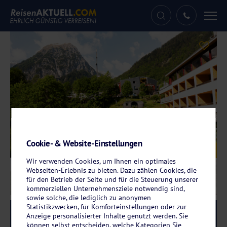
Tog
nav
Cookie- & Website-Einstellungen
Galerie
© Hotel Walliserhof
Wir verwenden Cookies, um Ihnen ein optimales
Webseiten-Erlebnis zu bieten. Dazu zählen Cookies, die
für den Betrieb der Seite und für die Steuerung unserer
kommerziellen Unternehmensziele notwendig sind,
sowie solche, die lediglich zu anonymen
Statistikzwecken, für Komforteinstellungen oder zur
Reise-Code:
walb
RRRR
Anzeige personalisierter Inhalte genutzt werden. Sie
können selbst entscheiden, welche Kategorien Sie