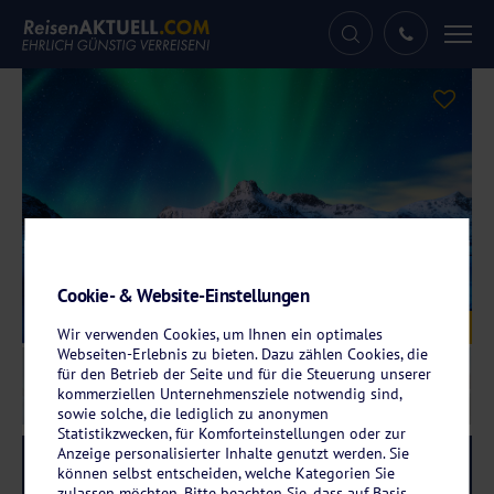
Tog
nav
Cookie- & Website-Einstellungen
Galerie
© den-belitsky – stock.adobe.com
Wir verwenden Cookies, um Ihnen ein optimales
Webseiten-Erlebnis zu bieten. Dazu zählen Cookies, die
für den Betrieb der Seite und für die Steuerung unserer
kommerziellen Unternehmensziele notwendig sind,
sowie solche, die lediglich zu anonymen
Statistikzwecken, für Komforteinstellungen oder zur
Anzeige personalisierter Inhalte genutzt werden. Sie
Reise-Code:
hmnh
RRRR
können selbst entscheiden, welche Kategorien Sie
zulassen möchten. Bitte beachten Sie, dass auf Basis